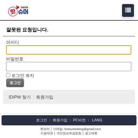
잘못된 요청입니다.
아이디
비밀번호
로그인 유지
ID/PW 찾기
회원가입
로그인
회원가입
PC버전
LANG
l
l
l
핫슈머 │ 이메일: hotsumerking@gmail.com
이용약관
│
개인정보취급방침
│
광고제휴