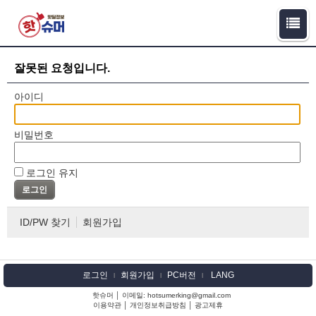
잘못된 요청입니다.
아이디
비밀번호
로그인 유지
ID/PW 찾기
회원가입
로그인
회원가입
PC버전
LANG
l
l
l
핫슈머 │ 이메일: hotsumerking@gmail.com
이용약관
│
개인정보취급방침
│
광고제휴