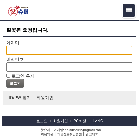
잘못된 요청입니다.
아이디
비밀번호
로그인 유지
ID/PW 찾기
회원가입
로그인
회원가입
PC버전
LANG
l
l
l
핫슈머 │ 이메일: hotsumerking@gmail.com
이용약관
│
개인정보취급방침
│
광고제휴