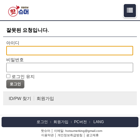
잘못된 요청입니다.
아이디
비밀번호
로그인 유지
ID/PW 찾기
회원가입
로그인
회원가입
PC버전
LANG
l
l
l
핫슈머 │ 이메일: hotsumerking@gmail.com
이용약관
│
개인정보취급방침
│
광고제휴