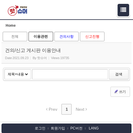
Sketchbook5, 스케치북5
Sketchbook5, 스케치북5
Home
전체
이용관련
건의사항
신고진행
건의/신고 게시판 이용안내
Date
2021.09.23
By
핫슈머
Views
19735
검색
쓰기
Prev
1
Next
로그인
회원가입
PC버전
LANG
l
l
l