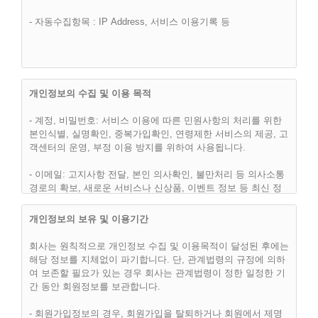
제 2 조 (이용약관의 효력 및 변경)
- 자동수집항목 : IP Address, 서비스 이용기록 등
(1) 이 약관은 “핫슈머(hotsumer.com)” 웹사이트에서 온라인으
로 공시함으로써 효력을 발생하며, 합리적인 사유가 발생할 경
우 관련법령에 위배되지 않는 범위 안에서 개정될 수 있습니다.
개정된 약관은 온라인에서 공지함으로써 효력을 발휘하며, 이용
자의 권리 또는 의무 등 중요한 규정의 개정은 사전에 공지합니
개인정보의 수집 및 이용 목적
다.
- 계정, 비밀번호: 서비스 이용에 따른 민원사항의 처리를 위한
(2) “핫슈머(hotsumer.com)”은 합리적인 사유가 발생될 경우에
본인식별, 실명확인, 중복가입확인, 연령제한 서비스의 제공, 고
는 이 약관을 변경할 수 있으며, 약관을 변경할 경우에는 지체
객센터의 운영, 부정 이용 방지를 위하여 사용됩니다.
없이 이를 사전에 공지합니다.
- 이메일: 고지사항 전달, 본인 의사확인, 불만처리 등 의사소통
(3) 이용고객은 변경된 약관에 동의하지 않으면, 언제나 "서비
경로의 확보, 새로운 서비스나 신상품, 이벤트 정보 등 최신 정
스" 이용을 중단하고, 이용계약을 해지할 수 있습니다. 약관의
보안내등을 위하여 사용됩니다.
효력발생일 이후의 계속적인 "서비스" 이용은 약관의 변경사항
개인정보의 보유 및 이용기간
에 대한 이용고객의 동의로 간주됩니다.
- 이용자의 IP주소, 방문 일시 : 불량회원의 부정 이용방지와 비
인가 사용방지, 통계학적 분석에 사용됩니다.
회사는 원칙적으로 개인정보 수집 및 이용목적이 달성된 후에는
해당 정보를 지체없이 파기합니다. 단, 관계법령의 규정에 의하
- 그 외 선택항목: 개인맞춤서비스를 제공하기 위한 자료로 사용
여 보존할 필요가 있는 경우 회사는 관계법령이 정한 일정한 기
됩니다.
간 동안 회원정보를 보관합니다.
제 3 조 (약관외 준칙)
- 회원가입정보의 경우, 회원가입을 탈퇴하거나 회원에서 제명
(1) 이 약관은 회사가 제공하는 개별서비스에 관한 이용안내(이