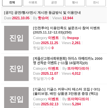
전체
이벤트
공연
행사
전시
[공지] 공연/행사/전시 게시판 등급방식 및 이용안내
Date
2021.10.05
By
핫슈머
Views
12,944
[인천투어] 이용만족도 설문조사 참여 이벤트
(2025.11.12~12.03)(250)
진입
Category
이벤트
By
fncpxp
Date
2025.11.25
Views
2,261
핫딜평가수
0
[저출산고령사회위원회] 아이스 아메리카노 2000
명 선착순 이벤트 (~11월 16일까지)(0)
진입
Category
이벤트
By
뜨아먹다뜨아
Date
2025.11.07
Views
4,012
핫딜평가수
0
[기글스] 기글스 커뮤니티 테스터 모집 (~3/1)
(올리브영, 배민 상품권 3만원권 증정 (택1))
진입
Category
이벤트
By
뜨아먹다뜨아
Date
2025.02.13
Views
5,284