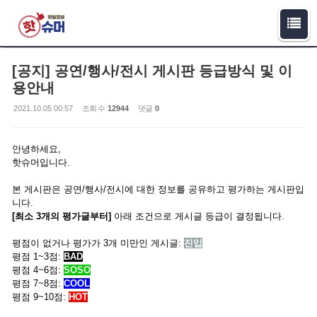
Sketchbook5, 스케치북5
Sketchbook5, 스케치북5
[공지] 공연/행사/전시 게시판 등급방식 및 이
용안내
2021.10.05 00:57
조회 수
12944
댓글
0
안녕하세요,
핫슈머입니다.
본 게시판은 공연/행사/전시에 대한 정보를 공유하고 평가하는 게시판입
니다.
[최소 3개의 평가글부터]
아래 조건으로 게시글 등급이 결정됩니다.
평점이 없거나 평가가 3개 미만인 게시글:
진입
평점 1~3점:
BAD
평점 4~6점:
SOSO
평점 7~8점:
COOL
평점 9~10점:
HOT