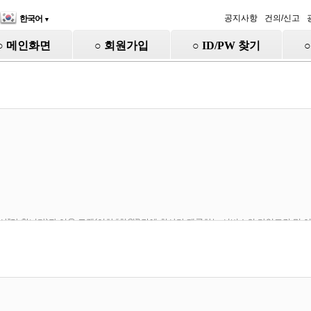
공지사항
건의/신고
한국어
▼
○ 메인화면
○ 회원가입
○ ID/PW 찾기
“회사”라 합니다)과 이용 고객(이하 “회원”)간에 회사가 제공하는 서비스의 가입조건 및
합니다.