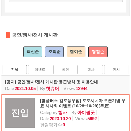
공연/행사/전시 게시판
최신순
조회순
참여순
평점순
전체
이벤트
공연
행사
전시
[공지] 공연/행사/전시 게시판 등급방식 및 이용안내
Date
2021.10.05
By
핫슈머
Views
12944
[홈플러스 김포풍무점] 포포시네마 오픈기념 무
료 시사회 이벤트 (10/28~10/29)(무료)
진입
Category
행사
By
아이필굿
Date
2023.10.20
Views
5992
핫딜평가수
0