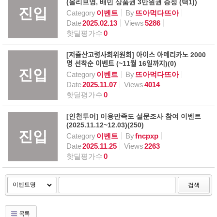
(올리브영, 배민 상품권 3만원권 증정 (택1))
진입
Category
이벤트
By
뜨아먹다뜨아
Date
2025.02.13
Views
5286
핫딜평가수
0
[저출산고령사회위원회] 아이스 아메리카노 2000
명 선착순 이벤트 (~11월 16일까지)(0)
진입
Category
이벤트
By
뜨아먹다뜨아
Date
2025.11.07
Views
4014
핫딜평가수
0
[인천투어] 이용만족도 설문조사 참여 이벤트
(2025.11.12~12.03)(250)
진입
Category
이벤트
By
fncpxp
Date
2025.11.25
Views
2263
핫딜평가수
0
검색
목록