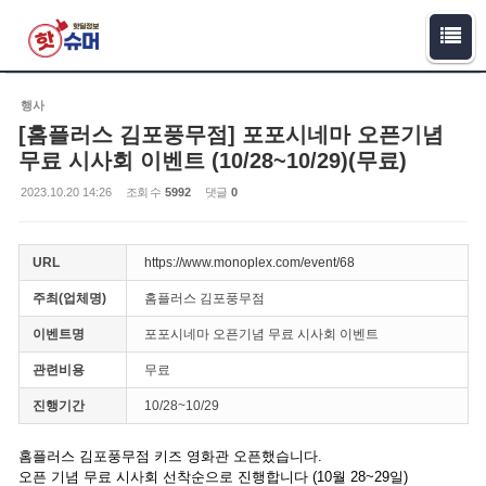
Sketchbook5, 스케치북5
Sketchbook5, 스케치북5
행사
[홈플러스 김포풍무점] 포포시네마 오픈기념
무료 시사회 이벤트 (10/28~10/29)(무료)
2023.10.20 14:26
조회 수
5992
댓글
0
URL
https://www.monoplex.com/event/68
주최(업체명)
홈플러스 김포풍무점
이벤트명
포포시네마 오픈기념 무료 시사회 이벤트
관련비용
무료
진행기간
10/28~10/29
홈플러스 김포풍무점 키즈 영화관 오픈했습니다.
오픈 기념 무료 시사회 선착순으로 진행합니다 (10월 28~29일)