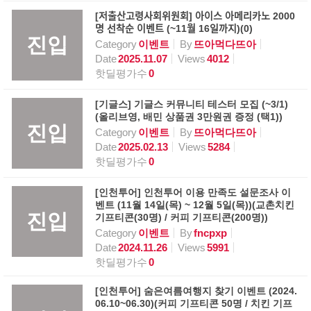
[저출산고령사회위원회] 아이스 아메리카노 2000
명 선착순 이벤트 (~11월 16일까지)(0)
진입
Category
이벤트
By
뜨아먹다뜨아
Date
2025.11.07
Views
4012
핫딜평가수
0
[기글스] 기글스 커뮤니티 테스터 모집 (~3/1)
(올리브영, 배민 상품권 3만원권 증정 (택1))
진입
Category
이벤트
By
뜨아먹다뜨아
Date
2025.02.13
Views
5284
핫딜평가수
0
[인천투어] 인천투어 이용 만족도 설문조사 이
벤트 (11월 14일(목) ~ 12월 5일(목))(교촌치킨
진입
기프티콘(30명) / 커피 기프티콘(200명))
Category
이벤트
By
fncpxp
Date
2024.11.26
Views
5991
핫딜평가수
0
[인천투어] 숨은여름여행지 찾기 이벤트 (2024.
06.10~06.30)(커피 기프티콘 50명 / 치킨 기프