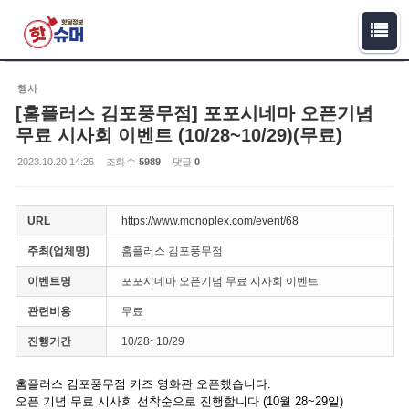
Sketchbook5, 스케치북5
Sketchbook5, 스케치북5
행사
[홈플러스 김포풍무점] 포포시네마 오픈기념
무료 시사회 이벤트 (10/28~10/29)(무료)
2023.10.20 14:26
조회 수
5989
댓글
0
URL
https://www.monoplex.com/event/68
주최(업체명)
홈플러스 김포풍무점
이벤트명
포포시네마 오픈기념 무료 시사회 이벤트
관련비용
무료
진행기간
10/28~10/29
홈플러스 김포풍무점 키즈 영화관 오픈했습니다.
오픈 기념 무료 시사회 선착순으로 진행합니다 (10월 28~29일)