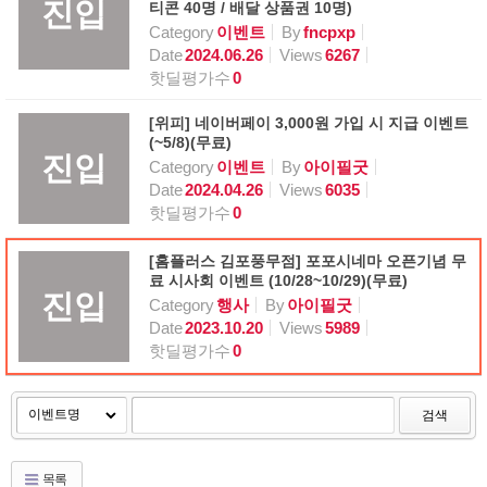
진입
티콘 40명 / 배달 상품권 10명)
Category
이벤트
By
fncpxp
Date
2024.06.26
Views
6267
핫딜평가수
0
[위피] 네이버페이 3,000원 가입 시 지급 이벤트
(~5/8)(무료)
진입
Category
이벤트
By
아이필굿
Date
2024.04.26
Views
6035
핫딜평가수
0
[홈플러스 김포풍무점] 포포시네마 오픈기념 무
료 시사회 이벤트 (10/28~10/29)(무료)
진입
Category
행사
By
아이필굿
Date
2023.10.20
Views
5989
핫딜평가수
0
검색
목록