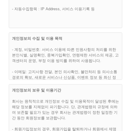
제 2 조 (이용약관의 효력 및 변경)
- 자동수집항목 : IP Address, 서비스 이용기록 등
(1) 이 약관은 “핫슈머(hotsumer.com)” 웹사이트에서 온라인으
로 공시함으로써 효력을 발생하며, 합리적인 사유가 발생할 경
우 관련법령에 위배되지 않는 범위 안에서 개정될 수 있습니다.
개정된 약관은 온라인에서 공지함으로써 효력을 발휘하며, 이용
자의 권리 또는 의무 등 중요한 규정의 개정은 사전에 공지합니
개인정보의 수집 및 이용 목적
다.
- 계정, 비밀번호: 서비스 이용에 따른 민원사항의 처리를 위한
(2) “핫슈머(hotsumer.com)”은 합리적인 사유가 발생될 경우에
본인식별, 실명확인, 중복가입확인, 연령제한 서비스의 제공, 고
는 이 약관을 변경할 수 있으며, 약관을 변경할 경우에는 지체
객센터의 운영, 부정 이용 방지를 위하여 사용됩니다.
없이 이를 사전에 공지합니다.
- 이메일: 고지사항 전달, 본인 의사확인, 불만처리 등 의사소통
(3) 이용고객은 변경된 약관에 동의하지 않으면, 언제나 "서비
경로의 확보, 새로운 서비스나 신상품, 이벤트 정보 등 최신 정
스" 이용을 중단하고, 이용계약을 해지할 수 있습니다. 약관의
보안내등을 위하여 사용됩니다.
효력발생일 이후의 계속적인 "서비스" 이용은 약관의 변경사항
개인정보의 보유 및 이용기간
에 대한 이용고객의 동의로 간주됩니다.
- 이용자의 IP주소, 방문 일시 : 불량회원의 부정 이용방지와 비
인가 사용방지, 통계학적 분석에 사용됩니다.
회사는 원칙적으로 개인정보 수집 및 이용목적이 달성된 후에는
해당 정보를 지체없이 파기합니다. 단, 관계법령의 규정에 의하
- 그 외 선택항목: 개인맞춤서비스를 제공하기 위한 자료로 사용
여 보존할 필요가 있는 경우 회사는 관계법령이 정한 일정한 기
됩니다.
간 동안 회원정보를 보관합니다.
제 3 조 (약관외 준칙)
- 회원가입정보의 경우, 회원가입을 탈퇴하거나 회원에서 제명
(1) 이 약관은 회사가 제공하는 개별서비스에 관한 이용안내(이