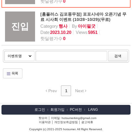
핫딜평가수
0
[홈플러스 김포풍무점] 포포시네마 오픈기념 무
료 시사회 이벤트 (10/28~10/29)(무료)
진입
Category
행사
By
아이필굿
Date
2023.10.20
Views
5951
핫딜평가수
0
검색
목록
Prev
1
Next
로그인
회원가입
PC버전
LANG
l
l
l
핫슈머 │ 이메일: hotsumerking@gmail.com
이용약관
│
개인정보취급방침
│
광고제휴
Copyright (c) 2021-2025 hotsumer. All Right Reserved.