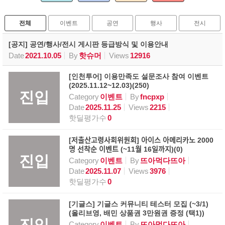
전체
이벤트
공연
행사
전시
[공지] 공연/행사/전시 게시판 등급방식 및 이용안내
Date
2021.10.05
By
핫슈머
Views
12916
[인천투어] 이용만족도 설문조사 참여 이벤트
(2025.11.12~12.03)(250)
진입
Category
이벤트
By
fncpxp
Date
2025.11.25
Views
2215
핫딜평가수
0
[저출산고령사회위원회] 아이스 아메리카노 2000
명 선착순 이벤트 (~11월 16일까지)(0)
진입
Category
이벤트
By
뜨아먹다뜨아
Date
2025.11.07
Views
3976
핫딜평가수
0
[기글스] 기글스 커뮤니티 테스터 모집 (~3/1)
(올리브영, 배민 상품권 3만원권 증정 (택1))
진입
Category
이벤트
By
뜨아먹다뜨아