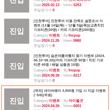
Date
2025.02.13
Views
5253
핫딜평가수
0
[인천투어] 인천투어 이용 만족도 설문조사 이
벤트 (11월 14일(목) ~ 12월 5일(목))(교촌치킨
진입
기프티콘(30명) / 커피 기프티콘(200명))
Category
이벤트
By
fncpxp
Date
2024.11.26
Views
5960
핫딜평가수
0
[인천투어] 숨은여름여행지 찾기 이벤트 (2024.
06.10~06.30)(커피 기프티콘 50명 / 치킨 기프
진입
티콘 40명 / 배달 상품권 10명)
Category
이벤트
By
fncpxp
Date
2024.06.26
Views
6217
핫딜평가수
0
[위피] 네이버페이 3,000원 가입 시 지급 이벤트
(~5/8)(무료)
진입
Category
이벤트
By
아이필굿
Date
2024.04.26
Views
6001