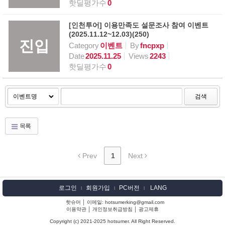
핫딜평가수
0
[인천투어] 이용만족도 설문조사 참여 이벤트
(2025.11.12~12.03)(250)
진입
Category
이벤트
By
fncpxp
Date
2025.11.25
Views
2243
핫딜평가수
0
검색
목록
Prev
1
Next
로그인
회원가입
PC버전
LANG
l
l
l
핫슈머 │ 이메일: hotsumerking@gmail.com
이용약관
│
개인정보취급방침
│
광고제휴
Copyright (c) 2021-2025 hotsumer. All Right Reserved.