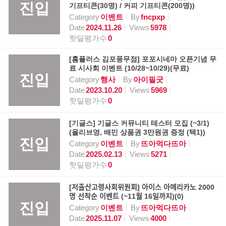
진입
기프티콘(30명) / 커피 기프티콘(200명))
Category
이벤트
By
fncpxp
Date
2024.11.26
Views
5978
핫딜평가수
0
[홈플러스 김포풍무점] 포포시네마 오픈기념 무
료 시사회 이벤트 (10/28~10/29)(무료)
진입
Category
행사
By
아이필굿
Date
2023.10.20
Views
5969
핫딜평가수
0
[기글스] 기글스 커뮤니티 테스터 모집 (~3/1)
(올리브영, 배민 상품권 3만원권 증정 (택1))
진입
Category
이벤트
By
뜨아먹다뜨아
Date
2025.02.13
Views
5271
핫딜평가수
0
[저출산고령사회위원회] 아이스 아메리카노 2000
명 선착순 이벤트 (~11월 16일까지)(0)
진입
Category
이벤트
By
뜨아먹다뜨아
Date
2025.11.07
Views
4000