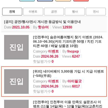
전체
이벤트
공연
행사
전시
[공지] 공연/행사/전시 게시판 등급방식 및 이용안내
Date
2021.10.05
By
핫슈머
Views
12930
[인천투어] 숨은여름여행지 찾기 이벤트 (2024.
06.10~06.30)(커피 기프티콘 50명 / 치킨 기프
진입
티콘 40명 / 배달 상품권 10명)
Category
이벤트
By
fncpxp
Date
2024.06.26
Views
6247
핫딜평가수
0
[위피] 네이버페이 3,000원 가입 시 지급 이벤트
(~5/8)(무료)
진입
Category
이벤트
By
아이필굿
Date
2024.04.26
Views
6017
핫딜평가수
0
[인천투어] 인천투어 이용 만족도 설문조사 이
벤트 (11월 14일(목) ~ 12월 5일(목))(교촌치킨