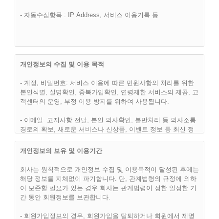
제 2 조 (이용약관의 효력 및 변경)
- 자동수집항목 : IP Address, 서비스 이용기록 등
(1) 이 약관은 “핫슈머(hotsumer.com)” 웹사이트에서 온라인으
로 공시함으로써 효력을 발생하며, 합리적인 사유가 발생할 경
우 관련법령에 위배되지 않는 범위 안에서 개정될 수 있습니다.
개정된 약관은 온라인에서 공지함으로써 효력을 발휘하며, 이용
자의 권리 또는 의무 등 중요한 규정의 개정은 사전에 공지합니
개인정보의 수집 및 이용 목적
다.
- 계정, 비밀번호: 서비스 이용에 따른 민원사항의 처리를 위한
(2) “핫슈머(hotsumer.com)”은 합리적인 사유가 발생될 경우에
본인식별, 실명확인, 중복가입확인, 연령제한 서비스의 제공, 고
는 이 약관을 변경할 수 있으며, 약관을 변경할 경우에는 지체
객센터의 운영, 부정 이용 방지를 위하여 사용됩니다.
없이 이를 사전에 공지합니다.
- 이메일: 고지사항 전달, 본인 의사확인, 불만처리 등 의사소통
(3) 이용고객은 변경된 약관에 동의하지 않으면, 언제나 "서비
경로의 확보, 새로운 서비스나 신상품, 이벤트 정보 등 최신 정
스" 이용을 중단하고, 이용계약을 해지할 수 있습니다. 약관의
보안내등을 위하여 사용됩니다.
효력발생일 이후의 계속적인 "서비스" 이용은 약관의 변경사항
개인정보의 보유 및 이용기간
에 대한 이용고객의 동의로 간주됩니다.
- 이용자의 IP주소, 방문 일시 : 불량회원의 부정 이용방지와 비
인가 사용방지, 통계학적 분석에 사용됩니다.
회사는 원칙적으로 개인정보 수집 및 이용목적이 달성된 후에는
해당 정보를 지체없이 파기합니다. 단, 관계법령의 규정에 의하
- 그 외 선택항목: 개인맞춤서비스를 제공하기 위한 자료로 사용
여 보존할 필요가 있는 경우 회사는 관계법령이 정한 일정한 기
됩니다.
간 동안 회원정보를 보관합니다.
제 3 조 (약관외 준칙)
- 회원가입정보의 경우, 회원가입을 탈퇴하거나 회원에서 제명
(1) 이 약관은 회사가 제공하는 개별서비스에 관한 이용안내(이