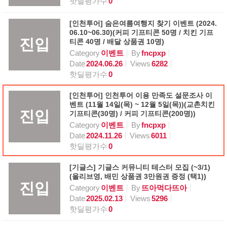
핫딜평가수
0
[인천투어] 숨은여름여행지 찾기 이벤트 (2024.
06.10~06.30)(커피 기프티콘 50명 / 치킨 기프
진입
티콘 40명 / 배달 상품권 10명)
Category
이벤트
By
fncpxp
Date
2024.06.26
Views
6282
핫딜평가수
0
[인천투어] 인천투어 이용 만족도 설문조사 이
벤트 (11월 14일(목) ~ 12월 5일(목))(교촌치킨
진입
기프티콘(30명) / 커피 기프티콘(200명))
Category
이벤트
By
fncpxp
Date
2024.11.26
Views
6011
핫딜평가수
0
[기글스] 기글스 커뮤니티 테스터 모집 (~3/1)
(올리브영, 배민 상품권 3만원권 증정 (택1))
진입
Category
이벤트
By
뜨아먹다뜨아
Date
2025.02.13
Views
5296
핫딜평가수
0