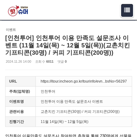
Sketchbook5, 스케치북5
Sketchbook5, 스케치북5
이벤트
[인천투어] 인천투어 이용 만족도 설문조사 이
벤트 (11월 14일(목) ~ 12월 5일(목))(교촌치킨
기프티콘(30명) / 커피 기프티콘(200명))
2024.11.26 14:00
조회 수
6011
댓글
0
URL
https://itour.incheon.go.kr/tourinfo/evn...bsNo=56297
주최(업체명)
인천투어
이벤트명
인천투어 이용 만족도 설문조사 이벤트
관련비용
교촌치킨 기프티콘(30명) / 커피 기프티콘(200명)
진행기간
11월 14일(목) ~ 12월 5일(목)
인천투어 이용만족도 설문조사 참여하면 추첨을 통해 230명에게 선물을