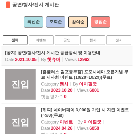
공연/행사/전시 게시판
최신순
조회순
평점순
참여순
전체
이벤트
공연
행사
전시
[공지] 공연/행사/전시 게시판 등급방식 및 이용안내
Date
2021.10.05
By
핫슈머
Views
12962
[홈플러스 김포풍무점] 포포시네마 오픈기념 무
료 시사회 이벤트 (10/28~10/29)(무료)
진입
Category
행사
By
아이필굿
Date
2023.10.20
Views
6001
핫딜평가수
0
[위피] 네이버페이 3,000원 가입 시 지급 이벤트
(~5/8)(무료)
진입
Category
이벤트
By
아이필굿
Date
2024.04.26
Views
6058