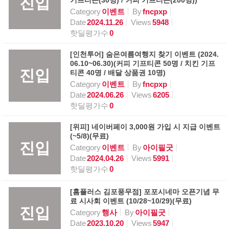
진입
기프티콘(30명) / 커피 기프티콘(200명))
Category
이벤트
By
fncpxp
Date
2024.11.26
Views
5948
핫딜평가수
0
[인천투어] 숨은여름여행지 찾기 이벤트 (2024.
06.10~06.30)(커피 기프티콘 50명 / 치킨 기프
진입
티콘 40명 / 배달 상품권 10명)
Category
이벤트
By
fncpxp
Date
2024.06.26
Views
6205
핫딜평가수
0
[위피] 네이버페이 3,000원 가입 시 지급 이벤트
(~5/8)(무료)
진입
Category
이벤트
By
아이필굿
Date
2024.04.26
Views
5991
핫딜평가수
0
[홈플러스 김포풍무점] 포포시네마 오픈기념 무
료 시사회 이벤트 (10/28~10/29)(무료)
진입
Category
행사
By
아이필굿
Date
2023.10.20
Views
5947