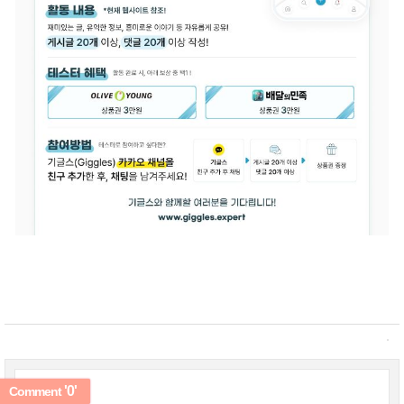
'0'
Comment