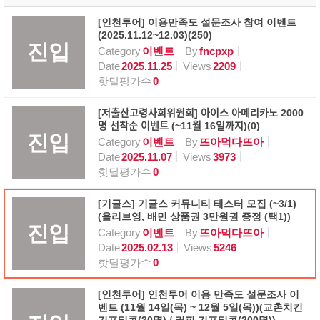
[인천투어] 이용만족도 설문조사 참여 이벤트
(2025.11.12~12.03)(250)
진입
Category
이벤트
By
fncpxp
Date
2025.11.25
Views
2209
핫딜평가수
0
[저출산고령사회위원회] 아이스 아메리카노 2000
명 선착순 이벤트 (~11월 16일까지)(0)
진입
Category
이벤트
By
뜨아먹다뜨아
Date
2025.11.07
Views
3973
핫딜평가수
0
[기글스] 기글스 커뮤니티 테스터 모집 (~3/1)
(올리브영, 배민 상품권 3만원권 증정 (택1))
진입
Category
이벤트
By
뜨아먹다뜨아
Date
2025.02.13
Views
5246
핫딜평가수
0
[인천투어] 인천투어 이용 만족도 설문조사 이
벤트 (11월 14일(목) ~ 12월 5일(목))(교촌치킨