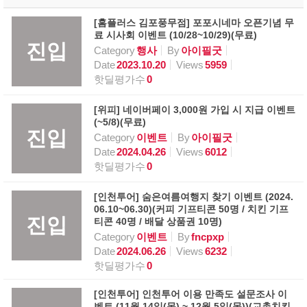
[홈플러스 김포풍무점] 포포시네마 오픈기념 무
료 시사회 이벤트 (10/28~10/29)(무료)
진입
Category
행사
By
아이필굿
Date
2023.10.20
Views
5959
핫딜평가수
0
[위피] 네이버페이 3,000원 가입 시 지급 이벤트
(~5/8)(무료)
진입
Category
이벤트
By
아이필굿
Date
2024.04.26
Views
6012
핫딜평가수
0
[인천투어] 숨은여름여행지 찾기 이벤트 (2024.
06.10~06.30)(커피 기프티콘 50명 / 치킨 기프
진입
티콘 40명 / 배달 상품권 10명)
Category
이벤트
By
fncpxp
Date
2024.06.26
Views
6232
핫딜평가수
0
[인천투어] 인천투어 이용 만족도 설문조사 이
벤트 (11월 14일(목) ~ 12월 5일(목))(교촌치킨