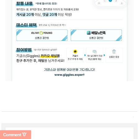
'0'
Comment