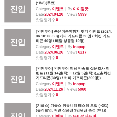
(~5/8)(무료)
진입
Category
이벤트
By
아이필굿
Date
2024.04.26
Views
5999
핫딜평가수
0
[인천투어] 숨은여름여행지 찾기 이벤트 (2024.
06.10~06.30)(커피 기프티콘 50명 / 치킨 기프
진입
티콘 40명 / 배달 상품권 10명)
Category
이벤트
By
fncpxp
Date
2024.06.26
Views
6217
핫딜평가수
0
[인천투어] 인천투어 이용 만족도 설문조사 이
벤트 (11월 14일(목) ~ 12월 5일(목))(교촌치킨
진입
기프티콘(30명) / 커피 기프티콘(200명))
Category
이벤트
By
fncpxp
Date
2024.11.26
Views
5960
핫딜평가수
0
[기글스] 기글스 커뮤니티 테스터 모집 (~3/1)
(올리브영, 배민 상품권 3만원권 증정 (택1))
진입
Category
이벤트
By
뜨아먹다뜨아