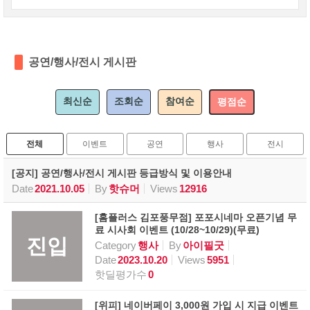
공연/행사/전시 게시판
최신순
조회순
참여순
평점순
전체
이벤트
공연
행사
전시
[공지] 공연/행사/전시 게시판 등급방식 및 이용안내
Date
2021.10.05
By
핫슈머
Views
12916
[홈플러스 김포풍무점] 포포시네마 오픈기념 무
료 시사회 이벤트 (10/28~10/29)(무료)
진입
Category
행사
By
아이필굿
Date
2023.10.20
Views
5951
핫딜평가수
0
[위피] 네이버페이 3,000원 가입 시 지급 이벤트