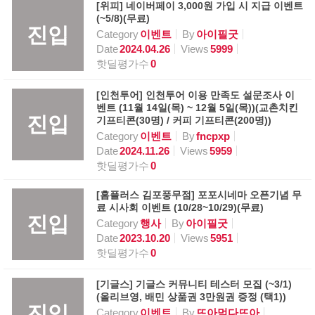
[위피] 네이버페이 3,000원 가입 시 지급 이벤트
(~5/8)(무료)
진입
Category
이벤트
By
아이필굿
Date
2024.04.26
Views
5999
핫딜평가수
0
[인천투어] 인천투어 이용 만족도 설문조사 이
벤트 (11월 14일(목) ~ 12월 5일(목))(교촌치킨
진입
기프티콘(30명) / 커피 기프티콘(200명))
Category
이벤트
By
fncpxp
Date
2024.11.26
Views
5959
핫딜평가수
0
[홈플러스 김포풍무점] 포포시네마 오픈기념 무
료 시사회 이벤트 (10/28~10/29)(무료)
진입
Category
행사
By
아이필굿
Date
2023.10.20
Views
5951
핫딜평가수
0
[기글스] 기글스 커뮤니티 테스터 모집 (~3/1)
(올리브영, 배민 상품권 3만원권 증정 (택1))
진입
Category
이벤트
By
뜨아먹다뜨아