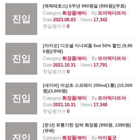
[에픽테토스] 6주년 990원딜 (990원)(무료)
Category
화장품/뷰티
By
뜨아먹다뜨아
진입
Date
2023.08.03
Views
17,342
핫딜평가수
0
[카카오] 디오넬 이너퍼퓸 5ml 50% 할인 (9,90
0원)(무배)
진입
Category
화장품/뷰티
By
뜨아먹다뜨아
Date
2021.10.31
Views
17,791
핫딜평가수
0
[네이버] 어성초 스프레이 200ml(1통) (15,500
원)(3,000원)
진입
Category
화장품/뷰티
By
뜨아먹다뜨아
Date
2021.10.31
Views
17,348
핫딜평가수
0
[문샷] 유통기한 임박 화장품 (990원, 1390원)
(유배)
진입
Category
화장품/뷰티
By
아이필굿