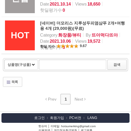
Date
2021.10.14
Views
18,650
핫딜평가수
0
[네이버] 더모리스 지루성두피염샴푸 2개+여행
용 4개 (29,000원)(무료)
HOT
Category
화장품/뷰티
By
뜨아먹다뜨아
Date
2021.10.06
Views
19,572
9.67
핫딜 지수
핫딜평가수
3
검색
목록
Prev
1
Next
로그인
회원가입
PC버전
LANG
l
l
l
핫슈머 │ 이메일: hotsumerking@gmail.com
이용약관
│
개인정보취급방침
│
광고제휴