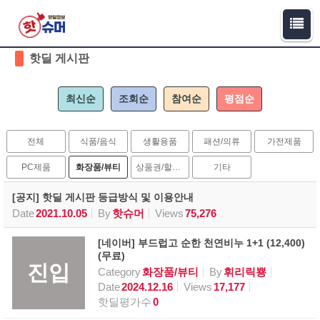
Sketchbook5, 스케치북5
Sketchbook5, 스케치북5
핫딜 게시판
최신순
조회순
참여순
평점순
전체
식품/음식
생활용품
패션/의류
가전제품
PC제품
화장품/뷰티
상품권/할인권
기타
[공지] 핫딜 게시판 등급방식 및 이용안내
Date
2021.10.05
By
핫슈머
Views
75,276
[네이버] 부드럽고 순한 천연비누 1+1 (12,400)
(무료)
진입
Category
화장품/뷰티
By
휘리릭뿅
Date
2024.12.16
Views
17,177
핫딜평가수
0