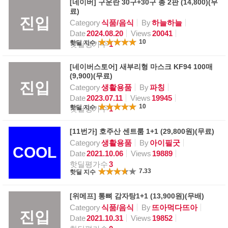
[네이버] 구운란 30구+30구 총 2판 (14,800)(무
료)
진입
Category
식품/음식
By
하늘하늘
Date
2024.08.20
Views
20041
10
핫딜 지수
핫딜평가수
1
[네이버스토어] 새부리형 마스크 KF94 100매
(9,900)(무료)
진입
Category
생활용품
By
파칭
Date
2023.07.11
Views
19945
10
핫딜 지수
핫딜평가수
1
[11번가] 호주산 센트룸 1+1 (29,800원)(무료)
Category
생활용품
By
아이필굿
COOL
Date
2021.10.06
Views
19889
핫딜평가수
3
7.33
핫딜 지수
[위메프] 통뼈 감자탕1+1 (13,900원)(무배)
Category
식품/음식
By
뜨아먹다뜨아
진입
Date
2021.10.31
Views
19852