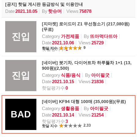
[공지] 핫딜 게시판 등급방식 및 이용안내
Date
2021.10.05
By
핫슈머
Views
75878
[지마켓] 로이드미 Z1 무선청소기 (217,080원)
(무료)
진입
Category
가전제품
By
뜨아먹다뜨아
Date
2021.10.06
Views
25729
9
핫딜 지수
핫딜평가수
1
[네이버] 붓기차, 다이어트차 하루뚫차 1+1 (13,
900원)(2,500)
진입
Category
식품/음식
By
아이필굿
Date
2021.10.15
Views
21836
핫딜평가수
0
[네이버] KF94 대형 100매 (35,000원)(무료)
Category
생활용품
By
아이필굿
BAD
Date
2021.10.14
Views
21254
핫딜평가수
3
2.33
핫딜 지수