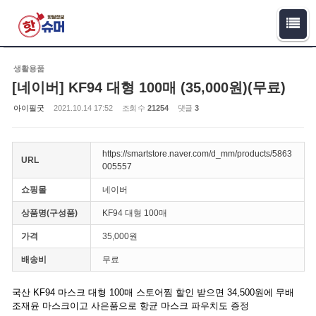
Sketchbook5, 스케치북5
Sketchbook5, 스케치북5
생활용품
[네이버] KF94 대형 100매 (35,000원)(무료)
아이필굿
2021.10.14 17:52
조회 수
21254
댓글
3
https://smartstore.naver.com/d_mm/products/5863
URL
005557
쇼핑몰
네이버
상품명(구성품)
KF94 대형 100매
가격
35,000원
배송비
무료
국산 KF94 마스크 대형 100매 스토어찜 할인 받으면 34,500원에 무배
조재윤 마스크이고 사은품으로 항균 마스크 파우치도 증정