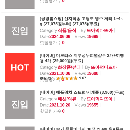
핫딜평가수
0
[공영홈쇼핑] 산지직송 고당도 영주 체리 1~4k
g (27,075원부터) (27,075)(무료)
진입
Category
식품/음식
By
뜨아먹다뜨아
Date
2024.06.06
Views
19699
핫딜평가수
0
[네이버] 더모리스 지루성두피염샴푸 2개+여행
용 4개 (29,000원)(무료)
HOT
Category
화장품/뷰티
By
뜨아먹다뜨아
Date
2021.10.06
Views
19688
9.67
핫딜 지수
핫딜평가수
3
[네이버] 애플워치 스트랩/시계줄 (3,900)(무료)
Category
패션/의류
By
뜨아먹다뜨아
진입
Date
2021.10.20
Views
19655
핫딜평가수
0
[네이버] 솔가 종합비타민 30정 (9,400원)(무료