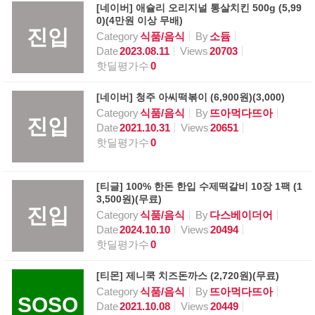
[네이버] 애슐리 오리지널 통살치킨 500g (5,99
0)(4만원 이상 무배)
진입
Category
식품/음식
By
소듐
Date
2023.08.11
Views
20703
핫딜평가수
0
[네이버] 청주 아씨떡볶이 (6,900원)(3,000)
Category
식품/음식
By
뜨아먹다뜨아
진입
Date
2021.10.31
Views
20651
핫딜평가수
0
[티글] 100% 한돈 한입 수제떡갈비 10장 1팩 (1
3,500원)(무료)
진입
Category
식품/음식
By
다스베이더어
Date
2024.10.10
Views
20494
핫딜평가수
0
[티몬] 제니쿡 치즈돈까스 (2,720원)(무료)
Category
식품/음식
By
뜨아먹다뜨아
SOSO
Date
2021.10.08
Views
20449