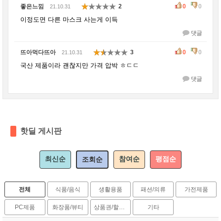
좋은느낌
2
0
0
21.10.31
이정도면 다른 마스크 사는게 이득
댓글
뜨아먹다뜨아
3
0
0
21.10.31
국산 제품이라 괜찮지만 가격 압박 ㅎㄷㄷ
댓글
핫딜 게시판
최신순
참여순
평점순
조회순
전체
식품/음식
생활용품
패션/의류
가전제품
PC제품
화장품/뷰티
상품권/할인권
기타