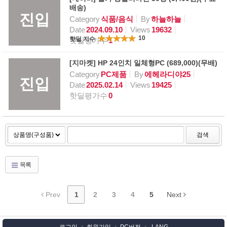
배송)
진입
Category
식품/음식
By
하늘하늘
Date
2024.09.10
Views
19632
10
핫딜 지수
핫딜평가수
1
[지마켓] HP 24인치 일체형PC (689,000)(무배)
Category
PC제품
By
에헤라디야25
진입
Date
2025.02.14
Views
19425
핫딜평가수
0
검색
목록
Prev
1
2
3
4
5
Next