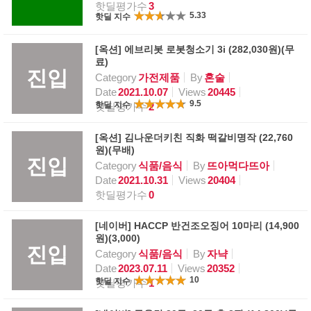
핫딜평가수
3
5.33
핫딜 지수
[옥션] 에브리봇 로봇청소기 3i (282,030원)(무
료)
진입
Category
가전제품
By
혼술
Date
2021.10.07
Views
20445
9.5
핫딜 지수
핫딜평가수
2
[옥션] 김나운더키친 직화 떡갈비명작 (22,760
원)(무배)
진입
Category
식품/음식
By
뜨아먹다뜨아
Date
2021.10.31
Views
20404
핫딜평가수
0
[네이버] HACCP 반건조오징어 10마리 (14,900
원)(3,000)
진입
Category
식품/음식
By
자냑
Date
2023.07.11
Views
20352
10
핫딜 지수
핫딜평가수
1