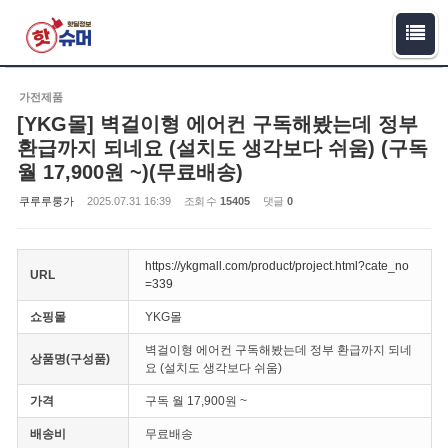
Sketchbook5, 스케치북5
Sketchbook5, 스케치북5
가전제품
[YKG몰] 벽걸이형 에어컨 구독해봤는데 정부
환급까지 되네요 (설치도 생각보다 쉬움) (구독
월 17,900원 ~)(무료배송)
쿠루루룽가
2025.07.31 16:39
조회 수
15405
댓글
0
https://ykgmall.com/product/project.html?cate_no
URL
=339
쇼핑몰
YKG몰
벽걸이형 에어컨 구독해봤는데 정부 환급까지 되네
상품명(구성품)
요 (설치도 생각보다 쉬움)
가격
구독 월 17,900원 ~
배송비
무료배송