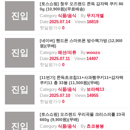
[토스쇼핑] 청우 오즈랜드 쫀득 감자떡 쿠키 86
0g (10,900원)(무료배송)
진입
Category
식품/음식
By
무지개별
Date
2025.07.14
Views
16819
핫딜평가수
0
[네이버] 핸드폰 스마트폰 방수팩가방 (12,900
원)(무배)
진입
Category
패션/의류
By
woozo
Date
2025.07.11
Views
14497
핫딜평가수
0
[11번가] 쫀득초코칩11+사과쨈쿠키11+감자떡
쿠키11 총 33봉 (11,500원)(무배)
진입
Category
식품/음식
By
보라해13
Date
2025.07.10
Views
14955
핫딜평가수
0
[토스쇼핑] 오즈랜드 우리곡물 크리스피롤 23곡
660g (9,900원)(무배)
진입
Category
식품/음식
By
쵸코봉봉