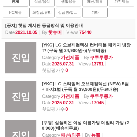
전체
식품/음식
생활용품
패션/의류
가전제품
PC제품
화장품/뷰티
상품권/할인권
기타
[공지] 핫딜 게시판 등급방식 및 이용안내
Date
2021.10.05
By
핫슈머
Views
75440
[YKG] LG 오브제컬렉션 컨버터블 패키지 냉장
고 (구독 월 24,900원~)(무료배송)
진입
Category
가전제품
By
쿠루루룽가
Date
2025.07.31
Views
13791
핫딜평가수
0
[YKG] LG 스타일러 오브제컬렉션 (NEW) 5벌
+ 바지1벌 (구독 월 39,900원)(무료배송)
진입
Category
가전제품
By
쿠루루룽가
Date
2025.07.31
Views
17045
핫딜평가수
0
[쿠팡] 심플리온 여성 여름가방 데일리 가방 (2
0,900)(배송비무료)
진입
Category
패션/의류
By
뉴플