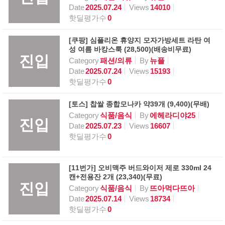
Date
2025.07.24
Views
14010
핫딜평가수
0
[쿠팡] 심플리온 휴양지 모자가방세트 라탄 여
성 여름 바캉스룩 (28,500)(배송비무료)
진입
Category
패션/의류
By
뉴플
Date
2025.07.24
Views
15193
핫딜평가수
0
[토스] 찹쌀 종합모나카 약39개 (9,400)(무배)
Category
식품/음식
By
에헤라디야25
진입
Date
2025.07.23
Views
16607
핫딜평가수
0
[11번가] 오비맥주 버드와이저 제로 330ml 24
캔+전용잔 2개 (23,340)(무료)
진입
Category
식품/음식
By
뜨아먹다뜨아
Date
2025.07.14
Views
18734
핫딜평가수
0