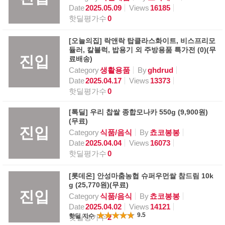
Date
2025.05.09
Views
16185
핫딜평가수
0
[오늘의집] 락앤락 탑클라스화이트, 비스프리모
듈러, 칼블럭, 밥용기 외 주방용품 특가전 (0)(무
진입
료배송)
Category
생활용품
By
ghdrud
Date
2025.04.17
Views
13373
핫딜평가수
0
[톡딜] 우리 찹쌀 종합모나카 550g (9,900원)
(무료)
진입
Category
식품/음식
By
쵸코봉봉
Date
2025.04.04
Views
16073
핫딜평가수
0
[롯데온] 안성마춤농협 슈퍼우먼쌀 참드림 10k
g (25,770원)(무료)
진입
Category
식품/음식
By
쵸코봉봉
Date
2025.04.02
Views
14121
9.5
핫딜 지수
핫딜평가수
2