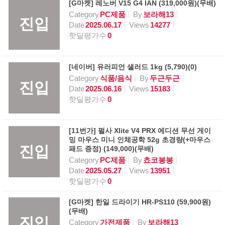
[G마켓] 레노버 V15 G4 IAN (319,000원)(무배)
Category
PC제품
By
보라해13
진입
Date
2025.06.17
Views
14277
핫딜평가수
0
[네이버] 유러피언 샐러드 1kg (5,790)(0)
Category
식품/음식
By
두근두근
진입
Date
2025.06.16
Views
15183
핫딜평가수
0
[11번가] 펄사 Xlite V4 PRX 에디션 무선 게이
밍 마우스 미니 인체공학 52g 초경량(+마우스
진입
패드 증정) (149,000)(무배)
Category
PC제품
By
쵸코봉봉
Date
2025.05.27
Views
13951
핫딜평가수
0
[G마켓] 한일 드라이기 HR-PS110 (59,900원)
(무배)
진입
Category
가전제품
By
보라해13