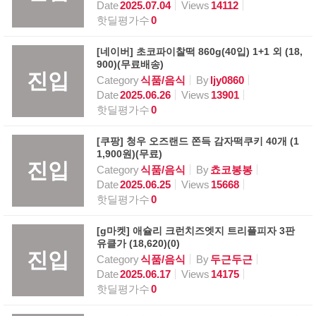
Date
2025.07.04
Views
14112
핫딜평가수
0
[네이버] 초코파이찰떡 860g(40입) 1+1 외 (18,
900)(무료배송)
진입
Category
식품/음식
By
ljy0860
Date
2025.06.26
Views
13901
핫딜평가수
0
[쿠팡] 청우 오즈랜드 쫀득 감자떡쿠키 40개 (1
1,900원)(무료)
진입
Category
식품/음식
By
쵸코봉봉
Date
2025.06.25
Views
15668
핫딜평가수
0
[g마켓] 애슐리 크런치즈엣지 트리플피자 3판
유클가 (18,620)(0)
진입
Category
식품/음식
By
두근두근
Date
2025.06.17
Views
14175
핫딜평가수
0