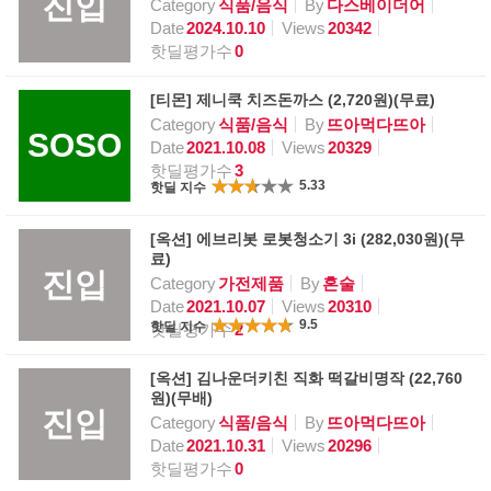
진입
Category
식품/음식
By
다스베이더어
Date
2024.10.10
Views
20342
핫딜평가수
0
[티몬] 제니쿡 치즈돈까스 (2,720원)(무료)
Category
식품/음식
By
뜨아먹다뜨아
SOSO
Date
2021.10.08
Views
20329
핫딜평가수
3
5.33
핫딜 지수
[옥션] 에브리봇 로봇청소기 3i (282,030원)(무
료)
진입
Category
가전제품
By
혼술
Date
2021.10.07
Views
20310
9.5
핫딜 지수
핫딜평가수
2
[옥션] 김나운더키친 직화 떡갈비명작 (22,760
원)(무배)
진입
Category
식품/음식
By
뜨아먹다뜨아
Date
2021.10.31
Views
20296
핫딜평가수
0