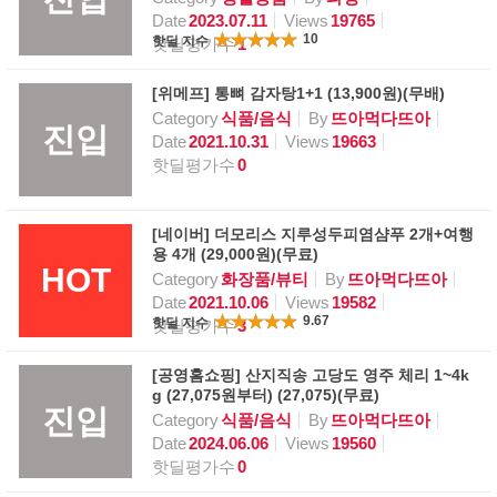
Date
2023.07.11
Views
19765
10
핫딜 지수
핫딜평가수
1
[위메프] 통뼈 감자탕1+1 (13,900원)(무배)
Category
식품/음식
By
뜨아먹다뜨아
진입
Date
2021.10.31
Views
19663
핫딜평가수
0
[네이버] 더모리스 지루성두피염샴푸 2개+여행
용 4개 (29,000원)(무료)
HOT
Category
화장품/뷰티
By
뜨아먹다뜨아
Date
2021.10.06
Views
19582
9.67
핫딜 지수
핫딜평가수
3
[공영홈쇼핑] 산지직송 고당도 영주 체리 1~4k
g (27,075원부터) (27,075)(무료)
진입
Category
식품/음식
By
뜨아먹다뜨아
Date
2024.06.06
Views
19560
핫딜평가수
0