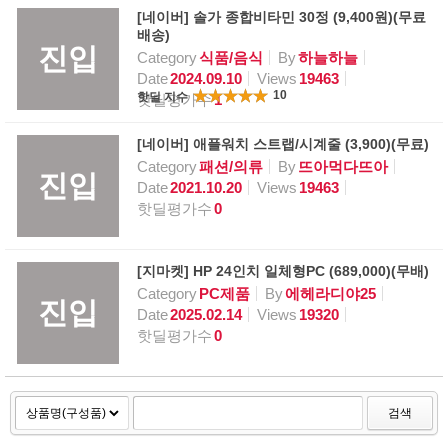
[네이버] 솔가 종합비타민 30정 (9,400원)(무료
배송)
진입
Category
식품/음식
By
하늘하늘
Date
2024.09.10
Views
19463
10
핫딜 지수
핫딜평가수
1
[네이버] 애플워치 스트랩/시계줄 (3,900)(무료)
Category
패션/의류
By
뜨아먹다뜨아
진입
Date
2021.10.20
Views
19463
핫딜평가수
0
[지마켓] HP 24인치 일체형PC (689,000)(무배)
Category
PC제품
By
에헤라디야25
진입
Date
2025.02.14
Views
19320
핫딜평가수
0
검색