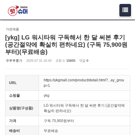
Sketchbook5, 스케치북5
Sketchbook5, 스케치북5
가전제품
[ykg] LG 워시타워 구독해서 한 달 써본 후기
(공간절약에 확실히 편하네요) (구독 75,900원
부터)(무료배송)
쿠루루룽가
2025.07.31 16:43
조회 수
15605
댓글
0
https://ykgmall.com/product/detail.html?...ay_grou
URL
p=1
쇼핑몰
ykg
LG 워시타워 구독해서 한 달 써본 후기 (공간절약에
상품명(구성품)
확실히 편하네요)
가격
구독 75,900원부터
배송비
무료배송