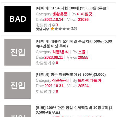
[네이버] KF94 대형 100매 (35,000원)(무료)
Category
생활용품
By
아이필굿
BAD
Date
2021.10.14
Views
21036
핫딜평가수
3
2.33
핫딜 지수
[네이버] 애슐리 오리지널 통살치킨 500g (5,99
0)(4만원 이상 무배)
진입
Category
식품/음식
By
소듐
Date
2023.08.11
Views
20555
핫딜평가수
0
[네이버] 청주 아씨떡볶이 (6,900원)(3,000)
Category
식품/음식
By
뜨아먹다뜨아
진입
Date
2021.10.31
Views
20524
핫딜평가수
0
[티글] 100% 한돈 한입 수제떡갈비 10장 1팩 (1
3,500원)(무료)