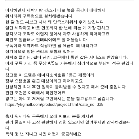
이사하면서 세탁기랑 건조기 따로 놓을 공간이 애매해서
워시타워 구독형으로 설치해봤습니다.
한 달 정도 써보고 나서 꽤 만족스러워서 후기 남깁니다.
일단 세탁하고 바로 건조까지 한 번에 되는 게 가장 편하고
생각보다 조작도 어렵지 않아서 자주 사용하게 되더라고요.
외관도 깔끔해서 인테리어에도 잘 어울립니다.
구독이라 제휴카드 적용하면 월 요금이 꽤 내려가고
정기적으로 방문 관리도 포함돼 있어서
세탁조 클리닝, 필터 관리, 고무패킹 확인 같은 서비스도 받았습니다.
이게 구독 기간 중 무상 A/S도 가능해서 심리적으로 부담이 적은 편입니
다.
참고로 이 모델은 에너지소비효율 1등급 제품이라
정부 으뜸효율 환급 대상이라고 하더라고요.
신청하면 최대 30만 원까지 돌려받을 수 있다고 해서 준비 중입니다.
관련 조건은 아래에서 확인했어요.
광고는 아니고 저처럼 고민하시는 분들 참고용으로 남깁니다.
https://ykgmall.com/product/project.html?cate_no=339
혹시 워시타워 구독해서 오래 써보신 분들 계시면
관리 품질이나 고장 관련해서 경험 있으시면 알려주시면 감사하겠습니
다.
특히 몇 년 지나고 나면 어떤지 궁금하네요.