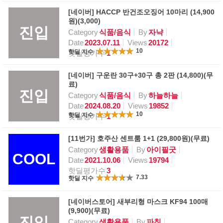
[네이버] HACCP 반건조오징어 10마리 (14,900
원)(3,000)
진입
Category
식품/음식
By
자냑
Date
2023.07.11
Views
20172
10
핫딜 지수
핫딜평가수
1
[네이버] 구운란 30구+30구 총 2판 (14,800)(무
료)
진입
Category
식품/음식
By
하늘하늘
Date
2024.08.20
Views
19852
10
핫딜 지수
핫딜평가수
1
[11번가] 호주산 센트룸 1+1 (29,800원)(무료)
Category
생활용품
By
아이필굿
COOL
Date
2021.10.06
Views
19794
핫딜평가수
3
7.33
핫딜 지수
[네이버스토어] 새부리형 마스크 KF94 100매
(9,900)(무료)
진입
Category
생활용품
By
파칭