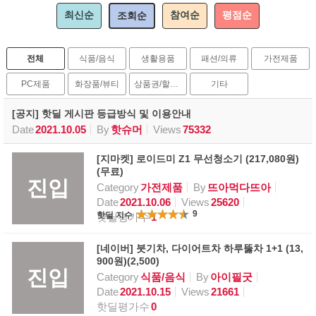
최신순
참여순
평점순
조회순
전체
식품/음식
생활용품
패션/의류
가전제품
PC제품
화장품/뷰티
상품권/할인권
기타
[공지] 핫딜 게시판 등급방식 및 이용안내
Date
2021.10.05
By
핫슈머
Views
75332
[지마켓] 로이드미 Z1 무선청소기 (217,080원)
(무료)
진입
Category
가전제품
By
뜨아먹다뜨아
Date
2021.10.06
Views
25620
9
핫딜 지수
핫딜평가수
1
[네이버] 붓기차, 다이어트차 하루뚫차 1+1 (13,
900원)(2,500)
진입
Category
식품/음식
By
아이필굿
Date
2021.10.15
Views
21661
핫딜평가수
0