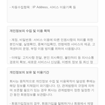
제 2 조 (이용약관의 효력 및 변경)
- 자동수집항목 : IP Address, 서비스 이용기록 등
(1) 이 약관은 “핫슈머(hotsumer.com)” 웹사이트에서 온라인으
로 공시함으로써 효력을 발생하며, 합리적인 사유가 발생할 경
우 관련법령에 위배되지 않는 범위 안에서 개정될 수 있습니다.
개정된 약관은 온라인에서 공지함으로써 효력을 발휘하며, 이용
자의 권리 또는 의무 등 중요한 규정의 개정은 사전에 공지합니
개인정보의 수집 및 이용 목적
다.
- 계정, 비밀번호: 서비스 이용에 따른 민원사항의 처리를 위한
(2) “핫슈머(hotsumer.com)”은 합리적인 사유가 발생될 경우에
본인식별, 실명확인, 중복가입확인, 연령제한 서비스의 제공, 고
는 이 약관을 변경할 수 있으며, 약관을 변경할 경우에는 지체
객센터의 운영, 부정 이용 방지를 위하여 사용됩니다.
없이 이를 사전에 공지합니다.
- 이메일: 고지사항 전달, 본인 의사확인, 불만처리 등 의사소통
(3) 이용고객은 변경된 약관에 동의하지 않으면, 언제나 "서비
경로의 확보, 새로운 서비스나 신상품, 이벤트 정보 등 최신 정
스" 이용을 중단하고, 이용계약을 해지할 수 있습니다. 약관의
보안내등을 위하여 사용됩니다.
효력발생일 이후의 계속적인 "서비스" 이용은 약관의 변경사항
개인정보의 보유 및 이용기간
에 대한 이용고객의 동의로 간주됩니다.
- 이용자의 IP주소, 방문 일시 : 불량회원의 부정 이용방지와 비
인가 사용방지, 통계학적 분석에 사용됩니다.
회사는 원칙적으로 개인정보 수집 및 이용목적이 달성된 후에는
해당 정보를 지체없이 파기합니다. 단, 관계법령의 규정에 의하
- 그 외 선택항목: 개인맞춤서비스를 제공하기 위한 자료로 사용
여 보존할 필요가 있는 경우 회사는 관계법령이 정한 일정한 기
됩니다.
간 동안 회원정보를 보관합니다.
제 3 조 (약관외 준칙)
- 회원가입정보의 경우, 회원가입을 탈퇴하거나 회원에서 제명
(1) 이 약관은 회사가 제공하는 개별서비스에 관한 이용안내(이