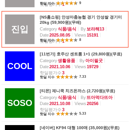
9
핫딜 지수
핫딜평가수
1
[NS홈쇼핑] 안성마춤농협 경기 안성쌀 경기미
20kg (59,900원)(무배)
진입
Category
식품/음식
By
보라해13
Date
2025.08.05
Views
15191
8
핫딜 지수
핫딜평가수
1
[11번가] 호주산 센트룸 1+1 (29,800원)(무료)
Category
생활용품
By
아이필굿
COOL
Date
2021.10.06
Views
19729
핫딜평가수
3
7.33
핫딜 지수
[티몬] 제니쿡 치즈돈까스 (2,720원)(무료)
Category
식품/음식
By
뜨아먹다뜨아
SOSO
Date
2021.10.08
Views
20256
핫딜평가수
3
5.33
핫딜 지수
[네이버] KF94 대형 100매 (35,000원)(무료)