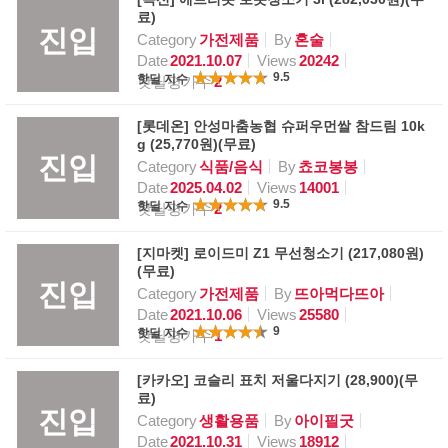
료)
진입
Category
가전제품
By
혼술
Date
2021.10.07
Views
20242
9.5
핫딜 지수
핫딜평가수
2
[롯데온] 안성마춤농협 슈퍼우먼쌀 참드림 10k
g (25,770원)(무료)
진입
Category
식품/음식
By
쵸코봉봉
Date
2025.04.02
Views
14001
9.5
핫딜 지수
핫딜평가수
2
[지마켓] 로이드미 Z1 무선청소기 (217,080원)
(무료)
진입
Category
가전제품
By
뜨아먹다뜨아
Date
2021.10.06
Views
25580
9
핫딜 지수
핫딜평가수
1
[카카오] 코슬리 표치 저울다지기 (28,900)(무
료)
진입
Category
생활용품
By
아이필굿
Date
2021.10.31
Views
18912