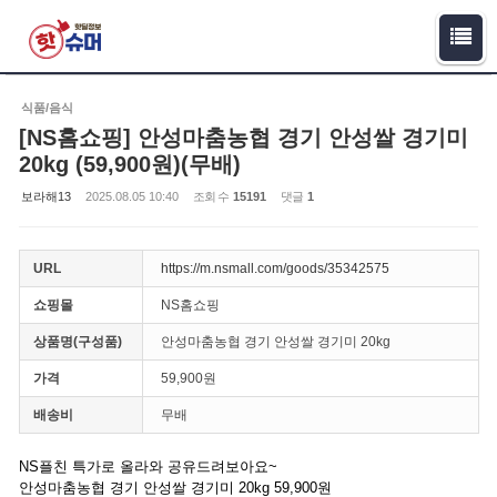
Sketchbook5, 스케치북5
Sketchbook5, 스케치북5
식품/음식
[NS홈쇼핑] 안성마춤농협 경기 안성쌀 경기미
20kg (59,900원)(무배)
보라해13
2025.08.05 10:40
조회 수
15191
댓글
1
URL
https://m.nsmall.com/goods/35342575
쇼핑몰
NS홈쇼핑
상품명(구성품)
안성마춤농협 경기 안성쌀 경기미 20kg
가격
59,900원
배송비
무배
NS플친 특가로 올라와 공유드려보아요~
안성마춤농협 경기 안성쌀 경기미 20kg 59,900원