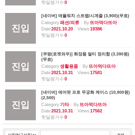
핫딜평가수
0
[네이버] 애플워치 스트랩/시계줄 (3,900)(무료)
Category
패션/의류
By
뜨아먹다뜨아
진입
Date
2021.10.20
Views
19386
핫딜평가수
0
[쿠팡(로켓와우)] 화장품 멀티 정리함 (3,390원)
(무료)
진입
Category
생활용품
By
뜨아먹다뜨아
Date
2021.10.31
Views
17581
핫딜평가수
0
[네이버] 에어팟 프로 무궁화 케이스 (10,900원)
(2,500)
진입
Category
기타
By
뜨아먹다뜨아
Date
2021.10.31
Views
17562
핫딜평가수
0