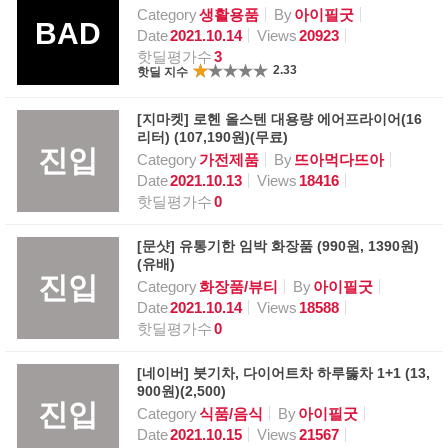
Category
생활용품
By
아이필굿
BAD
Date
2021.10.14
Views
20923
핫딜평가수
3
2.33
핫딜 지수
[지마켓] 로헨 올스텐 대용량 에어프라이어(16
리터) (107,190원)(무료)
진입
Category
가전제품
By
뜨아먹다뜨아
Date
2021.10.13
Views
18416
핫딜평가수
0
[문샷] 유통기한 임박 화장품 (990원, 1390원)
(유배)
진입
Category
화장품/뷰티
By
아이필굿
Date
2021.10.14
Views
18588
핫딜평가수
0
[네이버] 붓기차, 다이어트차 하루뚫차 1+1 (13,
900원)(2,500)
진입
Category
식품/음식
By
아이필굿
Date
2021.10.15
Views
21567