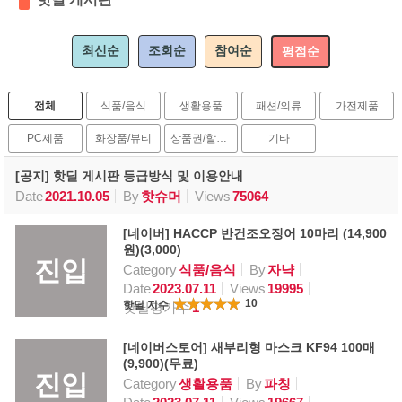
최신순
조회순
참여순
평점순
전체
식품/음식
생활용품
패션/의류
가전제품
PC제품
화장품/뷰티
상품권/할인권
기타
[공지] 핫딜 게시판 등급방식 및 이용안내
Date
2021.10.05
By
핫슈머
Views
75064
[네이버] HACCP 반건조오징어 10마리 (14,900
원)(3,000)
진입
Category
식품/음식
By
자냑
Date
2023.07.11
Views
19995
10
핫딜 지수
핫딜평가수
1
[네이버스토어] 새부리형 마스크 KF94 100매
(9,900)(무료)
진입
Category
생활용품
By
파칭