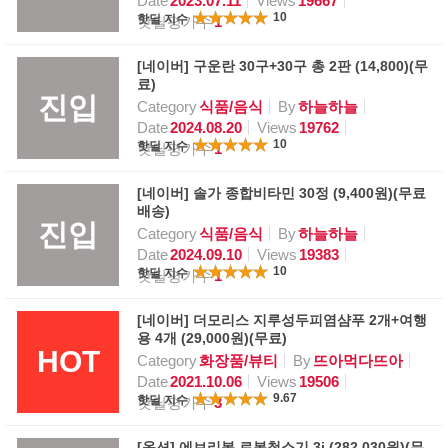
Date
2023.07.11
Views
19667
10
핫딜 지수
핫딜평가수
1
[네이버] 구운란 30구+30구 총 2판 (14,800)(무
료)
진입
Category
식품/음식
By
하늘하늘
Date
2024.08.20
Views
19762
10
핫딜 지수
핫딜평가수
1
[네이버] 솔가 종합비타민 30정 (9,400원)(무료
배송)
진입
Category
식품/음식
By
하늘하늘
Date
2024.09.10
Views
19383
10
핫딜 지수
핫딜평가수
1
[네이버] 더모리스 지루성두피염샴푸 2개+여행
용 4개 (29,000원)(무료)
HOT
Category
화장품/뷰티
By
뜨아먹다뜨아
Date
2021.10.06
Views
19506
9.67
핫딜 지수
핫딜평가수
3
[옥션] 에브리봇 로봇청소기 3i (282,030원)(무