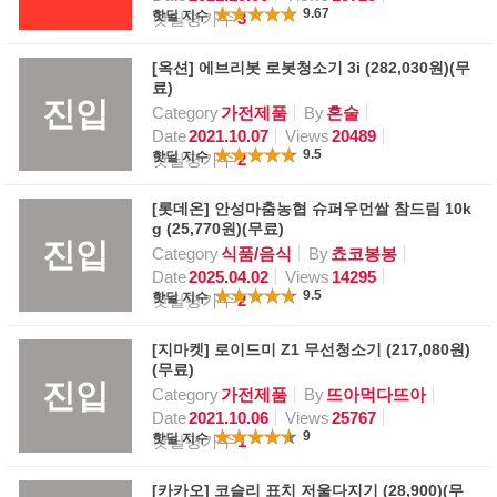
9.67
핫딜 지수
핫딜평가수
3
[옥션] 에브리봇 로봇청소기 3i (282,030원)(무
료)
진입
Category
가전제품
By
혼술
Date
2021.10.07
Views
20489
9.5
핫딜 지수
핫딜평가수
2
[롯데온] 안성마춤농협 슈퍼우먼쌀 참드림 10k
g (25,770원)(무료)
진입
Category
식품/음식
By
쵸코봉봉
Date
2025.04.02
Views
14295
9.5
핫딜 지수
핫딜평가수
2
[지마켓] 로이드미 Z1 무선청소기 (217,080원)
(무료)
진입
Category
가전제품
By
뜨아먹다뜨아
Date
2021.10.06
Views
25767
9
핫딜 지수
핫딜평가수
1
[카카오] 코슬리 표치 저울다지기 (28,900)(무