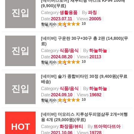
[네이버스토어] 새부리형 마스크 KF94 100매
(9,900)(무료)
진입
Category
생활용품
By
파칭
Date
2023.07.11
Views
20005
10
핫딜 지수
핫딜평가수
1
[네이버] 구운란 30구+30구 총 2판 (14,800)(무
료)
진입
Category
식품/음식
By
하늘하늘
Date
2024.08.20
Views
20113
10
핫딜 지수
핫딜평가수
1
[네이버] 솔가 종합비타민 30정 (9,400원)(무료
배송)
진입
Category
식품/음식
By
하늘하늘
Date
2024.09.10
Views
19692
10
핫딜 지수
핫딜평가수
1
[네이버] 더모리스 지루성두피염샴푸 2개+여행
용 4개 (29,000원)(무료)
HOT
Category
화장품/뷰티
By
뜨아먹다뜨아
Date
2021.10.06
Views
19728