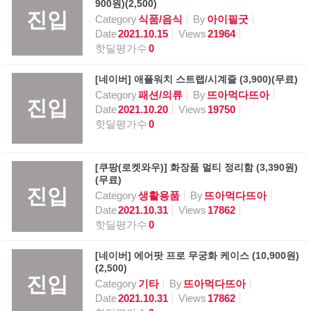
900원)(2,500)
진입
Category
식품/음식
By
아이필굿
Date
2021.10.15
Views
21964
핫딜평가수
0
[네이버] 애플워치 스트랩/시계줄 (3,900)(무료)
Category
패션/의류
By
뜨아먹다뜨아
진입
Date
2021.10.20
Views
19750
핫딜평가수
0
[쿠팡(로켓와우)] 화장품 멀티 정리함 (3,390원)
(무료)
진입
Category
생활용품
By
뜨아먹다뜨아
Date
2021.10.31
Views
17862
핫딜평가수
0
[네이버] 에어팟 프로 무궁화 케이스 (10,900원)
(2,500)
진입
Category
기타
By
뜨아먹다뜨아
Date
2021.10.31
Views
17862