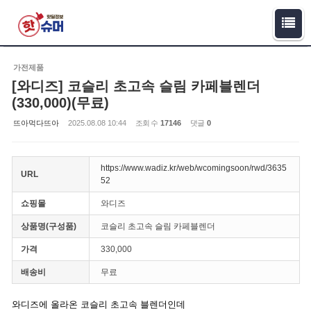
Sketchbook5, 스케치북5
Sketchbook5, 스케치북5
가전제품
[와디즈] 코슬리 초고속 슬림 카페블렌더
(330,000)(무료)
뜨아먹다뜨아
2025.08.08 10:44
조회 수
17146
댓글
0
https://www.wadiz.kr/web/wcomingsoon/rwd/3635
URL
52
쇼핑몰
와디즈
상품명(구성품)
코슬리 초고속 슬림 카페블렌더
가격
330,000
배송비
무료
와디즈에 올라온 코슬리 초고속 블렌더인데