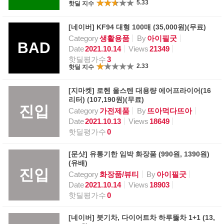
5.33
핫딜 지수
[네이버] KF94 대형 100매 (35,000원)(무료)
Category
생활용품
By
아이필굿
BAD
Date
2021.10.14
Views
21349
핫딜평가수
3
2.33
핫딜 지수
[지마켓] 로헨 올스텐 대용량 에어프라이어(16
리터) (107,190원)(무료)
진입
Category
가전제품
By
뜨아먹다뜨아
Date
2021.10.13
Views
18649
핫딜평가수
0
[문샷] 유통기한 임박 화장품 (990원, 1390원)
(유배)
진입
Category
화장품/뷰티
By
아이필굿
Date
2021.10.14
Views
18903
핫딜평가수
0
[네이버] 붓기차, 다이어트차 하루뚫차 1+1 (13,