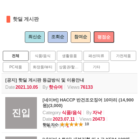
핫딜 게시판
최신순
조회순
참여순
평점순
전체
식품/음식
생활용품
패션/의류
가전제품
PC제품
화장품/뷰티
상품권/할인권
기타
[공지] 핫딜 게시판 등급방식 및 이용안내
Date
2021.10.05
By
핫슈머
Views
76133
[네이버] HACCP 반건조오징어 10마리 (14,900
원)(3,000)
진입
Category
식품/음식
By
자냑
Date
2023.07.11
Views
20473
10
핫딜 지수
핫딜평가수
1