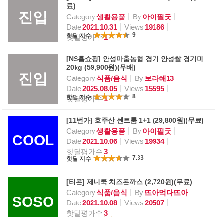
료)
진입
Category
생활용품
By
아이필굿
Date
2021.10.31
Views
19186
9
핫딜 지수
핫딜평가수
1
[NS홈쇼핑] 안성마춤농협 경기 안성쌀 경기미
20kg (59,900원)(무배)
진입
Category
식품/음식
By
보라해13
Date
2025.08.05
Views
15595
8
핫딜 지수
핫딜평가수
1
[11번가] 호주산 센트룸 1+1 (29,800원)(무료)
Category
생활용품
By
아이필굿
COOL
Date
2021.10.06
Views
19934
핫딜평가수
3
7.33
핫딜 지수
[티몬] 제니쿡 치즈돈까스 (2,720원)(무료)
Category
식품/음식
By
뜨아먹다뜨아
SOSO
Date
2021.10.08
Views
20507
핫딜평가수
3