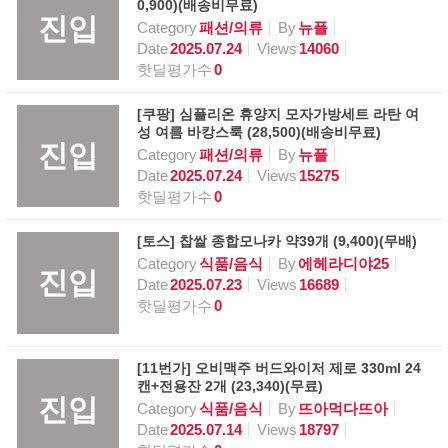
0,900)(배송비무료)
진입
Category
패션/의류
By
뉴플
Date
2025.07.24
Views
14060
핫딜평가수
0
[쿠팡] 심플리온 휴양지 모자가방세트 라탄 여
성 여름 바캉스룩 (28,500)(배송비무료)
진입
Category
패션/의류
By
뉴플
Date
2025.07.24
Views
15275
핫딜평가수
0
[토스] 찹쌀 종합모나카 약39개 (9,400)(무배)
Category
식품/음식
By
에헤라디야25
진입
Date
2025.07.23
Views
16689
핫딜평가수
0
[11번가] 오비맥주 버드와이저 제로 330ml 24
캔+전용잔 2개 (23,340)(무료)
진입
Category
식품/음식
By
뜨아먹다뜨아
Date
2025.07.14
Views
18797