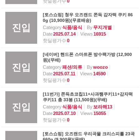
핫딜평가수
0
[토스쇼핑] 청우 오즈랜드 쫀득 감자떡 쿠키 86
0g (10,900원)(무료배송)
진입
Category
식품/음식
By
무지개별
Date
2025.07.14
Views
16915
핫딜평가수
0
[네이버] 핸드폰 스마트폰 방수팩가방 (12,900
원)(무배)
진입
Category
패션/의류
By
woozo
Date
2025.07.11
Views
14590
핫딜평가수
0
[11번가] 쫀득초코칩11+사과쨈쿠키11+감자떡
쿠키11 총 33봉 (11,500원)(무배)
진입
Category
식품/음식
By
보라해13
Date
2025.07.10
Views
15055
핫딜평가수
0
[토스쇼핑] 오즈랜드 우리곡물 크리스피롤 23곡
660g (9,900원)(무배)