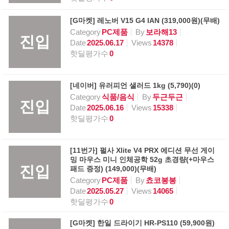
[G마켓] 레노버 V15 G4 IAN (319,000원)(무배)
Category
PC제품
By
보라해13
진입
Date
2025.06.17
Views
14378
핫딜평가수
0
[네이버] 유러피언 샐러드 1kg (5,790)(0)
Category
식품/음식
By
두근두근
진입
Date
2025.06.16
Views
15338
핫딜평가수
0
[11번가] 펄사 Xlite V4 PRX 에디션 무선 게이
밍 마우스 미니 인체공학 52g 초경량(+마우스
진입
패드 증정) (149,000)(무배)
Category
PC제품
By
쵸코봉봉
Date
2025.05.27
Views
14065
핫딜평가수
0
[G마켓] 한일 드라이기 HR-PS110 (59,900원)