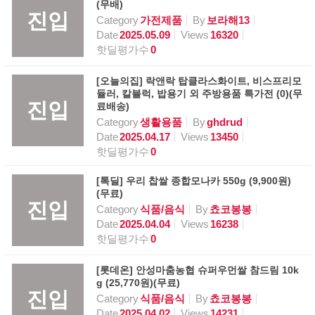
(무배)
진입
Category
가전제품
By
보라해13
Date
2025.05.09
Views
16320
핫딜평가수
0
[오늘의집] 락앤락 탑클라스화이트, 비스프리모
듈러, 칼블럭, 밥용기 외 주방용품 특가전 (0)(무
진입
료배송)
Category
생활용품
By
ghdrud
Date
2025.04.17
Views
13450
핫딜평가수
0
[톡딜] 우리 찹쌀 종합모나카 550g (9,900원)
(무료)
진입
Category
식품/음식
By
쵸코봉봉
Date
2025.04.04
Views
16238
핫딜평가수
0
[롯데온] 안성마춤농협 슈퍼우먼쌀 참드림 10k
g (25,770원)(무료)
진입
Category
식품/음식
By
쵸코봉봉
Date
2025.04.02
Views
14231