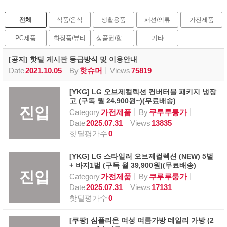
전체
식품/음식
생활용품
패션/의류
가전제품
PC제품
화장품/뷰티
상품권/할인권
기타
[공지] 핫딜 게시판 등급방식 및 이용안내
Date
2021.10.05
By
핫슈머
Views
75819
[YKG] LG 오브제컬렉션 컨버터블 패키지 냉장
고 (구독 월 24,900원~)(무료배송)
진입
Category
가전제품
By
쿠루루룽가
Date
2025.07.31
Views
13835
핫딜평가수
0
[YKG] LG 스타일러 오브제컬렉션 (NEW) 5벌
+ 바지1벌 (구독 월 39,900원)(무료배송)
진입
Category
가전제품
By
쿠루루룽가
Date
2025.07.31
Views
17131
핫딜평가수
0
[쿠팡] 심플리온 여성 여름가방 데일리 가방 (2