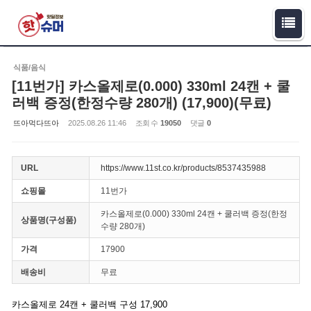
Sketchbook5, 스케치북5
Sketchbook5, 스케치북5
식품/음식
[11번가] 카스올제로(0.000) 330ml 24캔 + 쿨
러백 증정(한정수량 280개) (17,900)(무료)
뜨아먹다뜨아
2025.08.26 11:46
조회 수
19050
댓글
0
URL
https://www.11st.co.kr/products/8537435988
쇼핑몰
11번가
카스올제로(0.000) 330ml 24캔 + 쿨러백 증정(한정
상품명(구성품)
수량 280개)
가격
17900
배송비
무료
카스올제로 24캔 + 쿨러백 구성 17,900