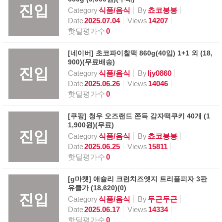
진입
Category
식품/음식
By
쵸코봉봉
Date
2025.07.04
Views
14207
핫딜평가수
0
[네이버] 초코파이찰떡 860g(40입) 1+1 외 (18,
900)(무료배송)
진입
Category
식품/음식
By
ljy0860
Date
2025.06.26
Views
14046
핫딜평가수
0
[쿠팡] 청우 오즈랜드 쫀득 감자떡쿠키 40개 (1
1,900원)(무료)
진입
Category
식품/음식
By
쵸코봉봉
Date
2025.06.25
Views
15811
핫딜평가수
0
[g마켓] 애슐리 크런치즈엣지 트리플피자 3판
유클가 (18,620)(0)
진입
Category
식품/음식
By
두근두근
Date
2025.06.17
Views
14334
핫딜평가수
0