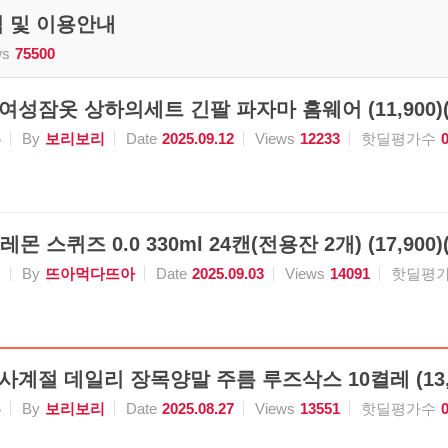
식 및 이용안내
ws
75500
 여성잠옷 상하의세트 긴팔 파자마 홈웨어 (11,900
류
By
보리보리
Date
2025.09.12
Views
12233
핫딜평가수
레몬 스퀴즈 0.0 330ml 24캔(전용잔 2개) (17,900)
식
By
뜨아먹다뜨아
Date
2025.09.03
Views
14091
핫딜평
 사계절 데일리 장목양말 주름 루즈삭스 10켤레 (13,
류
By
보리보리
Date
2025.08.27
Views
13551
핫딜평가수