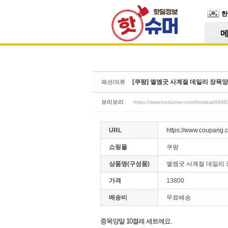
Skip Navigation
한
Sketchbook5, 스케치북5
[쿠팡] 엘엠굿 사계절 데일리 장목양말
패션/의류
Sketchbook5, 스케치북5
보리보리
https://www.hotsumer.com/hotdeal/8438
URL
https://www.coupang.
쇼핑몰
쿠팡
상품명(구성품)
엘엠굿 사계절 데일리 
가격
13800
배송비
무료배송
중목양말 10켤레 세트에요.