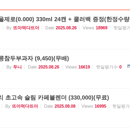
제로(0.000) 330ml 24캔 + 쿨러백 증정(한정수량 28
식
By
뜨아먹다뜨아
Date
2025.08.26
Views
18969
핫딜평
콩참두부과자 (9,450)(무배)
식
By
두니
Date
2025.08.26
Views
16619
핫딜평가수
0
 초고속 슬림 카페블렌더 (330,000)(무료)
By
뜨아먹다뜨아
Date
2025.08.08
Views
16995
핫딜평가