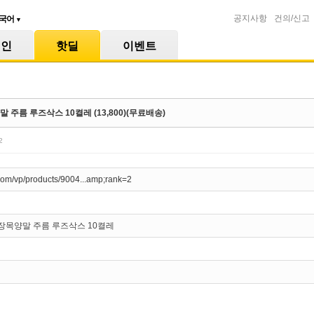
공지사항
건의/신고
국어
▼
메인
핫딜
이벤트
 주름 루즈삭스 10켤레 (13,800)(무료배송)
2
com/vp/products/9004...amp;rank=2
장목양말 주름 루즈삭스 10켤레