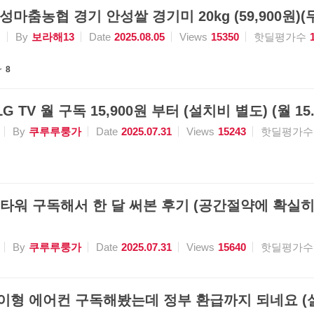
성마춤농협 경기 안성쌀 경기미 20kg (59,900원)(
식
By
보라해13
Date
2025.08.05
Views
15350
핫딜평가수
8
G TV 월 구독 15,900원 부터 (설치비 별도) (월 1
By
쿠루루룽가
Date
2025.07.31
Views
15243
핫딜평가수
 워시타워 구독해서 한 달 써본 후기 (공간절약에 확실히 
By
쿠루루룽가
Date
2025.07.31
Views
15640
핫딜평가수
걸이형 에어컨 구독해봤는데 정부 환급까지 되네요 (