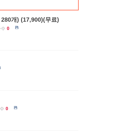
0개) (17,900)(무료)
가수
0
수
0