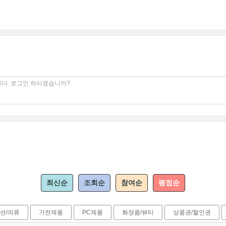
다. 로그인 하시겠습니까?
최신순
조회순
참여순
평점순
션/의류
가전제품
PC제품
화장품/뷰티
상품권/할인권