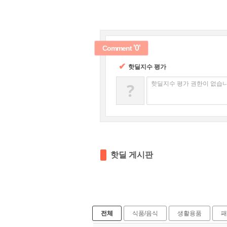
'0'
Comment
✔
핫딜지수 평가
?
핫딜지수 평가 권한이 없습니
핫딜 게시판
전체
식품/음식
생활용품
패