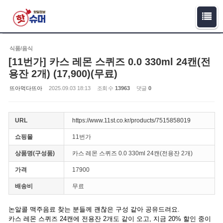
Sketchbook5, 스케치북5
Sketchbook5, 스케치북5
식품/음식
[11번가] 카스 레몬 스퀴즈 0.0 330ml 24캔(전
용잔 2개) (17,900)(무료)
뜨아먹다뜨아
2025.09.03 18:13
조회 수
13963
댓글
0
URL
https://www.11st.co.kr/products/7515858019
쇼핑몰
11번가
상품명(구성품)
카스 레몬 스퀴즈 0.0 330ml 24캔(전용잔 2개)
가격
17900
배송비
무료
논알콜 맥주음료 찾는 분들께 괜찮은 구성 같아 공유드려요.
카스 레몬 스퀴즈 24캔에 전용잔 2개도 같이 오고, 지금 20% 할인 중이