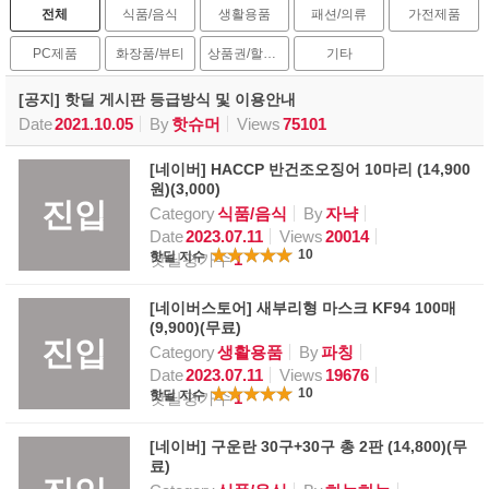
전체
식품/음식
생활용품
패션/의류
가전제품
PC제품
화장품/뷰티
상품권/할인권
기타
[공지] 핫딜 게시판 등급방식 및 이용안내
Date
2021.10.05
By
핫슈머
Views
75101
[네이버] HACCP 반건조오징어 10마리 (14,900
원)(3,000)
진입
Category
식품/음식
By
자냑
Date
2023.07.11
Views
20014
10
핫딜 지수
핫딜평가수
1
[네이버스토어] 새부리형 마스크 KF94 100매
(9,900)(무료)
진입
Category
생활용품
By
파칭
Date
2023.07.11
Views
19676
10
핫딜 지수
핫딜평가수
1
[네이버] 구운란 30구+30구 총 2판 (14,800)(무
료)