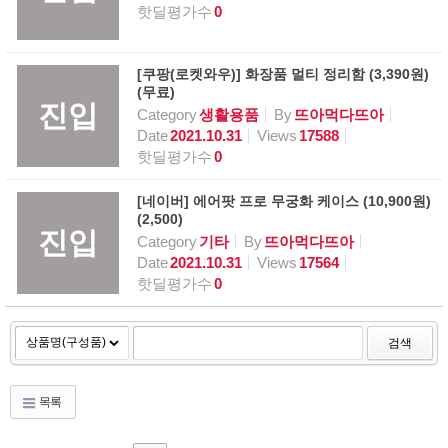
핫딜평가수
0
[쿠팡(로켓와우)] 화장품 멀티 정리함 (3,390원)
(무료)
진입
Category
생활용품
By
뜨아먹다뜨아
Date
2021.10.31
Views
17588
핫딜평가수
0
[네이버] 에어팟 프로 무궁화 케이스 (10,900원)
(2,500)
진입
Category
기타
By
뜨아먹다뜨아
Date
2021.10.31
Views
17564
핫딜평가수
0
검색
목록