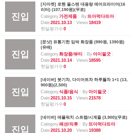
[지마켓] 로헨 올스텐 대용량 에어프라이어(16
리터) (107,190원)(무료)
진입
Category
가전제품
By
뜨아먹다뜨아
Date
2021.10.13
Views
18419
핫딜평가수
0
[문샷] 유통기한 임박 화장품 (990원, 1390원)
(유배)
진입
Category
화장품/뷰티
By
아이필굿
Date
2021.10.14
Views
18595
핫딜평가수
0
[네이버] 붓기차, 다이어트차 하루뚫차 1+1 (13,
900원)(2,500)
진입
Category
식품/음식
By
아이필굿
Date
2021.10.15
Views
21578
핫딜평가수
0
[네이버] 애플워치 스트랩/시계줄 (3,900)(무료)
Category
패션/의류
By
뜨아먹다뜨아
진입
Date
2021.10.20
Views
19388