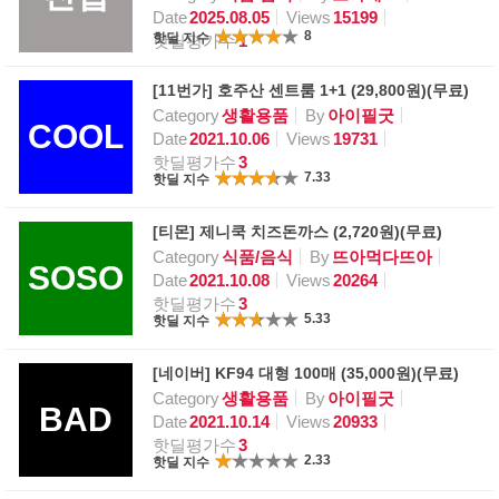
Date
2025.08.05
Views
15199
8
핫딜 지수
핫딜평가수
1
[11번가] 호주산 센트룸 1+1 (29,800원)(무료)
Category
생활용품
By
아이필굿
COOL
Date
2021.10.06
Views
19731
핫딜평가수
3
7.33
핫딜 지수
[티몬] 제니쿡 치즈돈까스 (2,720원)(무료)
Category
식품/음식
By
뜨아먹다뜨아
SOSO
Date
2021.10.08
Views
20264
핫딜평가수
3
5.33
핫딜 지수
[네이버] KF94 대형 100매 (35,000원)(무료)
Category
생활용품
By
아이필굿
BAD
Date
2021.10.14
Views
20933
핫딜평가수
3
2.33
핫딜 지수