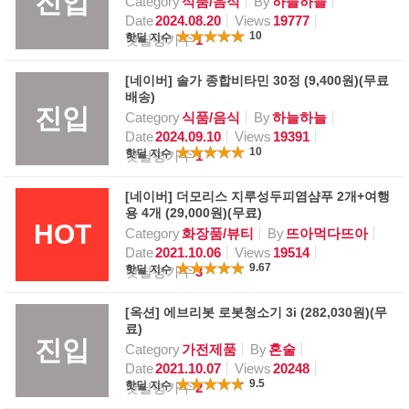
진입
Category
식품/음식
By
하늘하늘
Date
2024.08.20
Views
19777
10
핫딜 지수
핫딜평가수
1
[네이버] 솔가 종합비타민 30정 (9,400원)(무료
배송)
진입
Category
식품/음식
By
하늘하늘
Date
2024.09.10
Views
19391
10
핫딜 지수
핫딜평가수
1
[네이버] 더모리스 지루성두피염샴푸 2개+여행
용 4개 (29,000원)(무료)
HOT
Category
화장품/뷰티
By
뜨아먹다뜨아
Date
2021.10.06
Views
19514
9.67
핫딜 지수
핫딜평가수
3
[옥션] 에브리봇 로봇청소기 3i (282,030원)(무
료)
진입
Category
가전제품
By
혼술
Date
2021.10.07
Views
20248
9.5
핫딜 지수
핫딜평가수
2