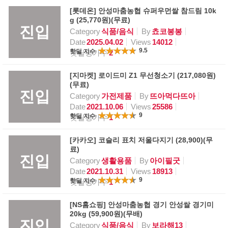
[롯데온] 안성마춤농협 슈퍼우먼쌀 참드림 10k
g (25,770원)(무료)
진입
Category
식품/음식
By
쵸코봉봉
Date
2025.04.02
Views
14012
9.5
핫딜 지수
핫딜평가수
2
[지마켓] 로이드미 Z1 무선청소기 (217,080원)
(무료)
진입
Category
가전제품
By
뜨아먹다뜨아
Date
2021.10.06
Views
25586
9
핫딜 지수
핫딜평가수
1
[카카오] 코슬리 표치 저울다지기 (28,900)(무
료)
진입
Category
생활용품
By
아이필굿
Date
2021.10.31
Views
18913
9
핫딜 지수
핫딜평가수
1
[NS홈쇼핑] 안성마춤농협 경기 안성쌀 경기미
20kg (59,900원)(무배)
진입
Category
식품/음식
By
보라해13