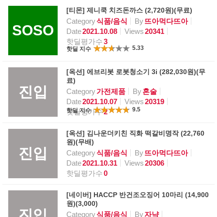
[티몬] 제니쿡 치즈돈까스 (2,720원)(무료)
Category
식품/음식
By
뜨아먹다뜨아
SOSO
Date
2021.10.08
Views
20341
핫딜평가수
3
5.33
핫딜 지수
[옥션] 에브리봇 로봇청소기 3i (282,030원)(무
료)
진입
Category
가전제품
By
혼술
Date
2021.10.07
Views
20319
9.5
핫딜 지수
핫딜평가수
2
[옥션] 김나운더키친 직화 떡갈비명작 (22,760
원)(무배)
진입
Category
식품/음식
By
뜨아먹다뜨아
Date
2021.10.31
Views
20306
핫딜평가수
0
[네이버] HACCP 반건조오징어 10마리 (14,900
원)(3,000)
진입
Category
식품/음식
By
자냑