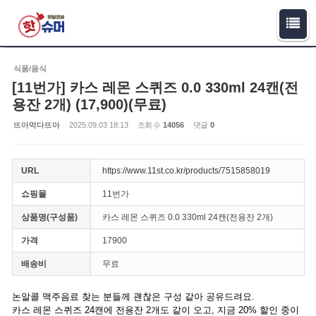
Sketchbook5, 스케치북5
Sketchbook5, 스케치북5
식품/음식
[11번가] 카스 레몬 스퀴즈 0.0 330ml 24캔(전
용잔 2개) (17,900)(무료)
뜨아먹다뜨아
2025.09.03 18:13
조회 수
14056
댓글
0
URL
https://www.11st.co.kr/products/7515858019
쇼핑몰
11번가
상품명(구성품)
카스 레몬 스퀴즈 0.0 330ml 24캔(전용잔 2개)
가격
17900
배송비
무료
논알콜 맥주음료 찾는 분들께 괜찮은 구성 같아 공유드려요.
카스 레몬 스퀴즈 24캔에 전용잔 2개도 같이 오고, 지금 20% 할인 중이