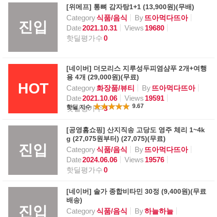
[위메프] 통뼈 감자탕1+1 (13,900원)(무배)
Category
식품/음식
By
뜨아먹다뜨아
진입
Date
2021.10.31
Views
19680
핫딜평가수
0
[네이버] 더모리스 지루성두피염샴푸 2개+여행
용 4개 (29,000원)(무료)
HOT
Category
화장품/뷰티
By
뜨아먹다뜨아
Date
2021.10.06
Views
19591
9.67
핫딜 지수
핫딜평가수
3
[공영홈쇼핑] 산지직송 고당도 영주 체리 1~4k
g (27,075원부터) (27,075)(무료)
진입
Category
식품/음식
By
뜨아먹다뜨아
Date
2024.06.06
Views
19576
핫딜평가수
0
[네이버] 솔가 종합비타민 30정 (9,400원)(무료
배송)
진입
Category
식품/음식
By
하늘하늘