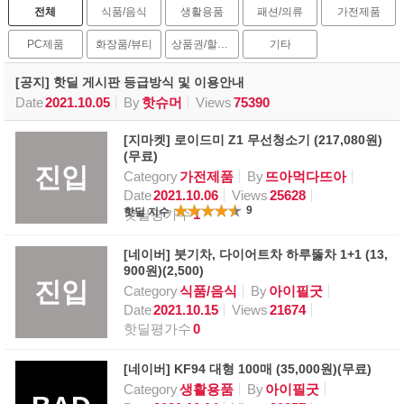
전체
식품/음식
생활용품
패션/의류
가전제품
PC제품
화장품/뷰티
상품권/할인권
기타
[공지] 핫딜 게시판 등급방식 및 이용안내
Date
2021.10.05
By
핫슈머
Views
75390
[지마켓] 로이드미 Z1 무선청소기 (217,080원)
(무료)
진입
Category
가전제품
By
뜨아먹다뜨아
Date
2021.10.06
Views
25628
9
핫딜 지수
핫딜평가수
1
[네이버] 붓기차, 다이어트차 하루뚫차 1+1 (13,
900원)(2,500)
진입
Category
식품/음식
By
아이필굿
Date
2021.10.15
Views
21674
핫딜평가수
0
[네이버] KF94 대형 100매 (35,000원)(무료)
Category
생활용품
By
아이필굿