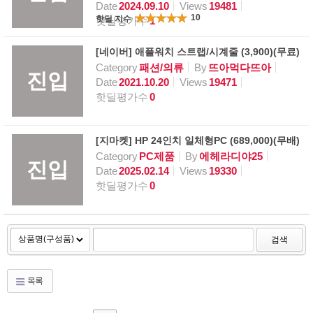
Date
2024.09.10
Views
19481
10
핫딜 지수
핫딜평가수
1
[네이버] 애플워치 스트랩/시계줄 (3,900)(무료)
Category
패션/의류
By
뜨아먹다뜨아
진입
Date
2021.10.20
Views
19471
핫딜평가수
0
[지마켓] HP 24인치 일체형PC (689,000)(무배)
Category
PC제품
By
에헤라디야25
진입
Date
2025.02.14
Views
19330
핫딜평가수
0
검색
목록