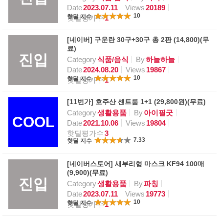
Date
2023.07.11
Views
20189
10
핫딜 지수
핫딜평가수
1
[네이버] 구운란 30구+30구 총 2판 (14,800)(무
료)
진입
Category
식품/음식
By
하늘하늘
Date
2024.08.20
Views
19867
10
핫딜 지수
핫딜평가수
1
[11번가] 호주산 센트룸 1+1 (29,800원)(무료)
Category
생활용품
By
아이필굿
COOL
Date
2021.10.06
Views
19804
핫딜평가수
3
7.33
핫딜 지수
[네이버스토어] 새부리형 마스크 KF94 100매
(9,900)(무료)
진입
Category
생활용품
By
파칭
Date
2023.07.11
Views
19773
10
핫딜 지수
핫딜평가수
1