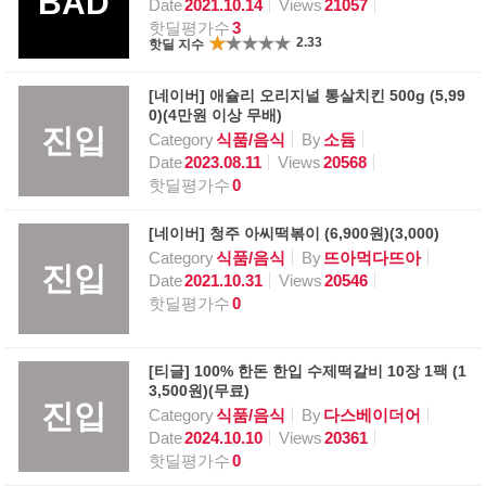
BAD
Date
2021.10.14
Views
21057
핫딜평가수
3
2.33
핫딜 지수
[네이버] 애슐리 오리지널 통살치킨 500g (5,99
0)(4만원 이상 무배)
진입
Category
식품/음식
By
소듐
Date
2023.08.11
Views
20568
핫딜평가수
0
[네이버] 청주 아씨떡볶이 (6,900원)(3,000)
Category
식품/음식
By
뜨아먹다뜨아
진입
Date
2021.10.31
Views
20546
핫딜평가수
0
[티글] 100% 한돈 한입 수제떡갈비 10장 1팩 (1
3,500원)(무료)
진입
Category
식품/음식
By
다스베이더어
Date
2024.10.10
Views
20361
핫딜평가수
0