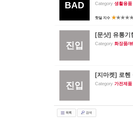
BAD
Category
생활용품
핫딜 지수
[문샷] 유통기한
진입
Category
화장품/
[지마켓] 로헨 
진입
Category
가전제품
목록
검색