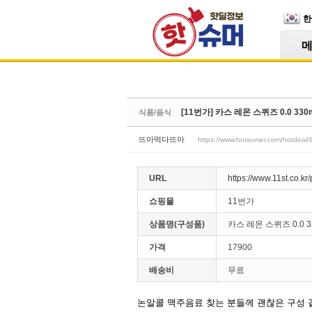
Skip Navigation
한
Sketchbook5, 스케치북5
[11번가] 카스 레몬 스퀴즈 0.0 330m
식품/음식
Sketchbook5, 스케치북5
뜨아먹다뜨아
https://www.hotsumer.com/hotdeal
URL
https://www.11st.co.k
쇼핑몰
11번가
상품명(구성품)
카스 레몬 스퀴즈 0.0 3
가격
17900
배송비
무료
논알콜 맥주음료 찾는 분들께 괜찮은 구성 