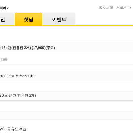
공지사항
건의/신고
국어
▼
메인
핫딜
이벤트
l 24캔(전용잔 2개) (17,900)(무료)
/84396
r/products/7515858019
30ml 24캔(전용잔 2개)
같아 공유드려요.