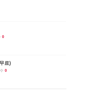
수
0
(무료)
수
0