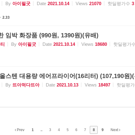
By
아이필굿
Date
2021.10.14
Views
21070
핫딜평가수
3
2.33
 임박 화장품 (990원, 1390원)(유배)
뷰티
By
아이필굿
Date
2021.10.14
Views
18680
핫딜평가
올스텐 대용량 에어프라이어(16리터) (107,190원)
By
뜨아먹다뜨아
Date
2021.10.13
Views
18497
핫딜평가
Prev
1
...
3
4
5
6
7
8
9
Next