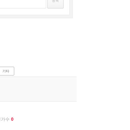
기타
평가수
0