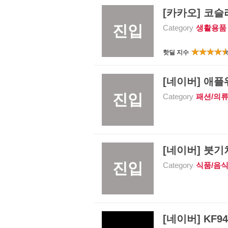
[카카오] 코슬리
진입
Category
생활용품
핫딜 지수
[네이버] 애플워
진입
Category
패션/의
[네이버] 붓기차
진입
Category
식품/음
[네이버] KF94