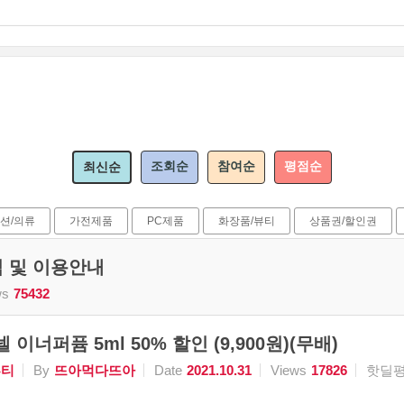
조회순
참여순
평점순
최신순
션/의류
가전제품
PC제품
화장품/뷰티
상품권/할인권
식 및 이용안내
ws
75432
 이너퍼퓸 5ml 50% 할인 (9,900원)(무배)
뷰티
By
뜨아먹다뜨아
Date
2021.10.31
Views
17826
핫딜