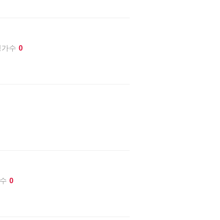
평가수
0
수
0