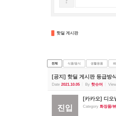
?
핫딜 게시판
전체
식품/음식
생활용품
패
[공지] 핫딜 게시판 등급방
Date
2021.10.05
By
핫슈머
Vie
[카카오] 디오넬
진입
Category
화장품/