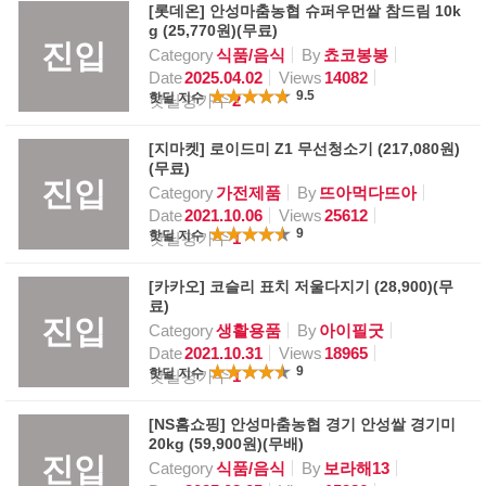
[롯데온] 안성마춤농협 슈퍼우먼쌀 참드림 10k
g (25,770원)(무료)
진입
Category
식품/음식
By
쵸코봉봉
Date
2025.04.02
Views
14082
9.5
핫딜 지수
핫딜평가수
2
[지마켓] 로이드미 Z1 무선청소기 (217,080원)
(무료)
진입
Category
가전제품
By
뜨아먹다뜨아
Date
2021.10.06
Views
25612
9
핫딜 지수
핫딜평가수
1
[카카오] 코슬리 표치 저울다지기 (28,900)(무
료)
진입
Category
생활용품
By
아이필굿
Date
2021.10.31
Views
18965
9
핫딜 지수
핫딜평가수
1
[NS홈쇼핑] 안성마춤농협 경기 안성쌀 경기미
20kg (59,900원)(무배)
진입
Category
식품/음식
By
보라해13