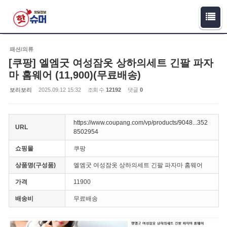
Sketchbook5, 스케치북5
Sketchbook5, 스케치북5
패션/의류
[쿠팡] 엘엠굿 여성잠옷 상하의세트 긴팔 파자
마 홈웨어 (11,900)(무료배송)
보리보리
2025.09.12 15:32
조회 수
12192
댓글
0
https://www.coupang.com/vp/products/9048...352
URL
8502954
쇼핑몰
쿠팡
상품명(구성품)
엘엠굿 여성잠옷 상하의세트 긴팔 파자마 홈웨어
가격
11900
배송비
무료배송