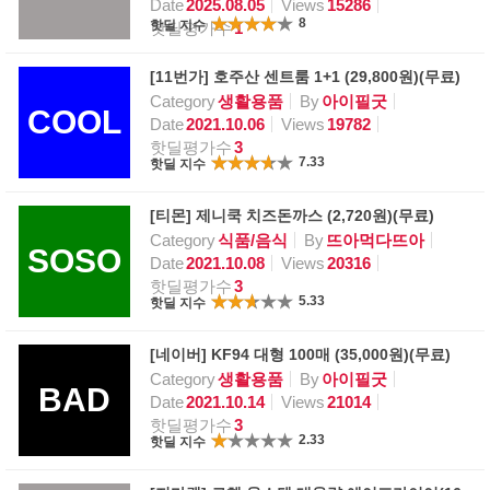
Date
2025.08.05
Views
15286
8
핫딜 지수
핫딜평가수
1
[11번가] 호주산 센트룸 1+1 (29,800원)(무료)
Category
생활용품
By
아이필굿
COOL
Date
2021.10.06
Views
19782
핫딜평가수
3
7.33
핫딜 지수
[티몬] 제니쿡 치즈돈까스 (2,720원)(무료)
Category
식품/음식
By
뜨아먹다뜨아
SOSO
Date
2021.10.08
Views
20316
핫딜평가수
3
5.33
핫딜 지수
[네이버] KF94 대형 100매 (35,000원)(무료)
Category
생활용품
By
아이필굿
BAD
Date
2021.10.14
Views
21014
핫딜평가수
3
2.33
핫딜 지수