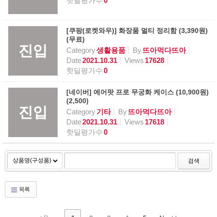
핫딜평가수
0
[쿠팡(로켓와우)] 화장품 멀티 정리함 (3,390원)
(무료)
진입
Category
생활용품
By
뜨아먹다뜨아
Date
2021.10.31
Views
17628
핫딜평가수
0
[네이버] 에어팟 프로 무궁화 케이스 (10,900원)
(2,500)
진입
Category
기타
By
뜨아먹다뜨아
Date
2021.10.31
Views
17618
핫딜평가수
0
검색
목록