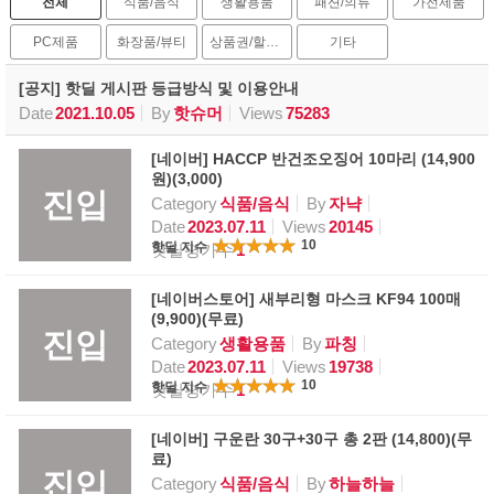
전체
식품/음식
생활용품
패션/의류
가전제품
PC제품
화장품/뷰티
상품권/할인권
기타
[공지] 핫딜 게시판 등급방식 및 이용안내
Date
2021.10.05
By
핫슈머
Views
75283
[네이버] HACCP 반건조오징어 10마리 (14,900
원)(3,000)
진입
Category
식품/음식
By
자냑
Date
2023.07.11
Views
20145
10
핫딜 지수
핫딜평가수
1
[네이버스토어] 새부리형 마스크 KF94 100매
(9,900)(무료)
진입
Category
생활용품
By
파칭
Date
2023.07.11
Views
19738
10
핫딜 지수
핫딜평가수
1
[네이버] 구운란 30구+30구 총 2판 (14,800)(무
료)
진입
Category
식품/음식
By
하늘하늘