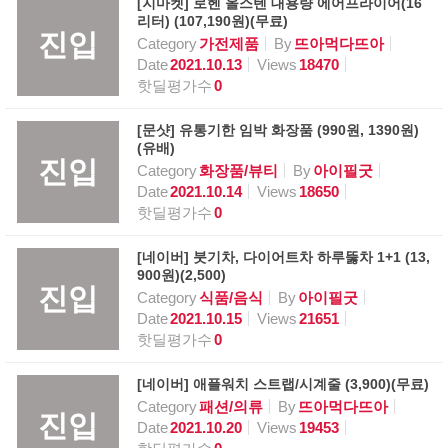
[지마켓] 로헨 올스텐 대용량 에어프라이어(16
리터) (107,190원)(무료)
진입
Category
가전제품
By
뜨아먹다뜨아
Date
2021.10.13
Views
18470
핫딜평가수
0
[문샷] 유통기한 임박 화장품 (990원, 1390원)
(유배)
진입
Category
화장품/뷰티
By
아이필굿
Date
2021.10.14
Views
18650
핫딜평가수
0
[네이버] 붓기차, 다이어트차 하루뚫차 1+1 (13,
900원)(2,500)
진입
Category
식품/음식
By
아이필굿
Date
2021.10.15
Views
21651
핫딜평가수
0
[네이버] 애플워치 스트랩/시계줄 (3,900)(무료)
Category
패션/의류
By
뜨아먹다뜨아
진입
Date
2021.10.20
Views
19453