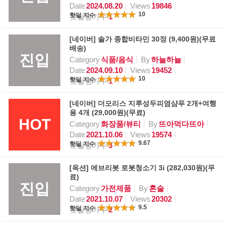
Date
2024.08.20
Views
19846
10
핫딜 지수
핫딜평가수
1
[네이버] 솔가 종합비타민 30정 (9,400원)(무료
배송)
진입
Category
식품/음식
By
하늘하늘
Date
2024.09.10
Views
19452
10
핫딜 지수
핫딜평가수
1
[네이버] 더모리스 지루성두피염샴푸 2개+여행
용 4개 (29,000원)(무료)
HOT
Category
화장품/뷰티
By
뜨아먹다뜨아
Date
2021.10.06
Views
19574
9.67
핫딜 지수
핫딜평가수
3
[옥션] 에브리봇 로봇청소기 3i (282,030원)(무
료)
진입
Category
가전제품
By
혼술
Date
2021.10.07
Views
20302
9.5
핫딜 지수
핫딜평가수
2