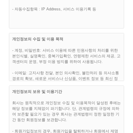
제 2 조 (이용약관의 효력 및 변경)
- 자동수집항목 : IP Address, 서비스 이용기록 등
(1) 이 약관은 “핫슈머(hotsumer.com)” 웹사이트에서 온라인으
로 공시함으로써 효력을 발생하며, 합리적인 사유가 발생할 경
우 관련법령에 위배되지 않는 범위 안에서 개정될 수 있습니다.
개정된 약관은 온라인에서 공지함으로써 효력을 발휘하며, 이용
자의 권리 또는 의무 등 중요한 규정의 개정은 사전에 공지합니
개인정보의 수집 및 이용 목적
다.
- 계정, 비밀번호: 서비스 이용에 따른 민원사항의 처리를 위한
(2) “핫슈머(hotsumer.com)”은 합리적인 사유가 발생될 경우에
본인식별, 실명확인, 중복가입확인, 연령제한 서비스의 제공, 고
는 이 약관을 변경할 수 있으며, 약관을 변경할 경우에는 지체
객센터의 운영, 부정 이용 방지를 위하여 사용됩니다.
없이 이를 사전에 공지합니다.
- 이메일: 고지사항 전달, 본인 의사확인, 불만처리 등 의사소통
(3) 이용고객은 변경된 약관에 동의하지 않으면, 언제나 "서비
경로의 확보, 새로운 서비스나 신상품, 이벤트 정보 등 최신 정
스" 이용을 중단하고, 이용계약을 해지할 수 있습니다. 약관의
보안내등을 위하여 사용됩니다.
효력발생일 이후의 계속적인 "서비스" 이용은 약관의 변경사항
개인정보의 보유 및 이용기간
에 대한 이용고객의 동의로 간주됩니다.
- 이용자의 IP주소, 방문 일시 : 불량회원의 부정 이용방지와 비
인가 사용방지, 통계학적 분석에 사용됩니다.
회사는 원칙적으로 개인정보 수집 및 이용목적이 달성된 후에는
해당 정보를 지체없이 파기합니다. 단, 관계법령의 규정에 의하
- 그 외 선택항목: 개인맞춤서비스를 제공하기 위한 자료로 사용
여 보존할 필요가 있는 경우 회사는 관계법령이 정한 일정한 기
됩니다.
간 동안 회원정보를 보관합니다.
제 3 조 (약관외 준칙)
- 회원가입정보의 경우, 회원가입을 탈퇴하거나 회원에서 제명
(1) 이 약관은 회사가 제공하는 개별서비스에 관한 이용안내(이