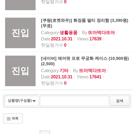
핫딜평가수
0
[쿠팡(로켓와우)] 화장품 멀티 정리함 (3,390원)
(무료)
진입
Category
생활용품
By
뜨아먹다뜨아
Date
2021.10.31
Views
17639
핫딜평가수
0
[네이버] 에어팟 프로 무궁화 케이스 (10,900원)
(2,500)
진입
Category
기타
By
뜨아먹다뜨아
Date
2021.10.31
Views
17641
핫딜평가수
0
검색
목록