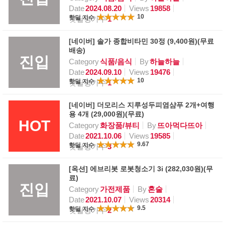
Date
2024.08.20
Views
19858
10
핫딜 지수
핫딜평가수
1
[네이버] 솔가 종합비타민 30정 (9,400원)(무료
배송)
진입
Category
식품/음식
By
하늘하늘
Date
2024.09.10
Views
19476
10
핫딜 지수
핫딜평가수
1
[네이버] 더모리스 지루성두피염샴푸 2개+여행
용 4개 (29,000원)(무료)
HOT
Category
화장품/뷰티
By
뜨아먹다뜨아
Date
2021.10.06
Views
19585
9.67
핫딜 지수
핫딜평가수
3
[옥션] 에브리봇 로봇청소기 3i (282,030원)(무
료)
진입
Category
가전제품
By
혼술
Date
2021.10.07
Views
20314
9.5
핫딜 지수
핫딜평가수
2