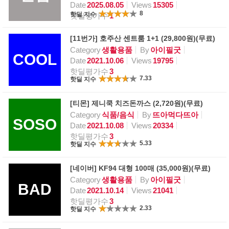
Date
2025.08.05
Views
15305
8
핫딜 지수
핫딜평가수
1
[11번가] 호주산 센트룸 1+1 (29,800원)(무료)
Category
생활용품
By
아이필굿
COOL
Date
2021.10.06
Views
19795
핫딜평가수
3
7.33
핫딜 지수
[티몬] 제니쿡 치즈돈까스 (2,720원)(무료)
Category
식품/음식
By
뜨아먹다뜨아
SOSO
Date
2021.10.08
Views
20334
핫딜평가수
3
5.33
핫딜 지수
[네이버] KF94 대형 100매 (35,000원)(무료)
Category
생활용품
By
아이필굿
BAD
Date
2021.10.14
Views
21041
핫딜평가수
3
2.33
핫딜 지수