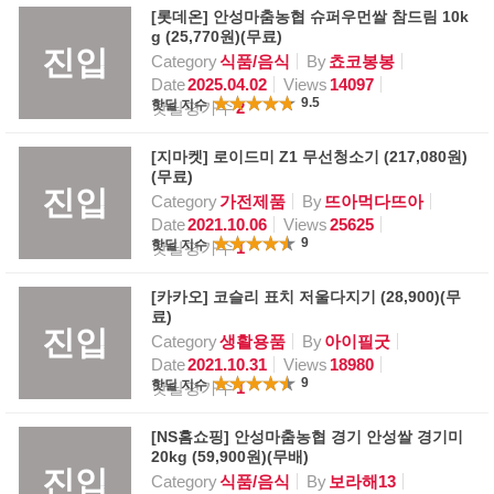
[롯데온] 안성마춤농협 슈퍼우먼쌀 참드림 10k
g (25,770원)(무료)
진입
Category
식품/음식
By
쵸코봉봉
Date
2025.04.02
Views
14097
9.5
핫딜 지수
핫딜평가수
2
[지마켓] 로이드미 Z1 무선청소기 (217,080원)
(무료)
진입
Category
가전제품
By
뜨아먹다뜨아
Date
2021.10.06
Views
25625
9
핫딜 지수
핫딜평가수
1
[카카오] 코슬리 표치 저울다지기 (28,900)(무
료)
진입
Category
생활용품
By
아이필굿
Date
2021.10.31
Views
18980
9
핫딜 지수
핫딜평가수
1
[NS홈쇼핑] 안성마춤농협 경기 안성쌀 경기미
20kg (59,900원)(무배)
진입
Category
식품/음식
By
보라해13