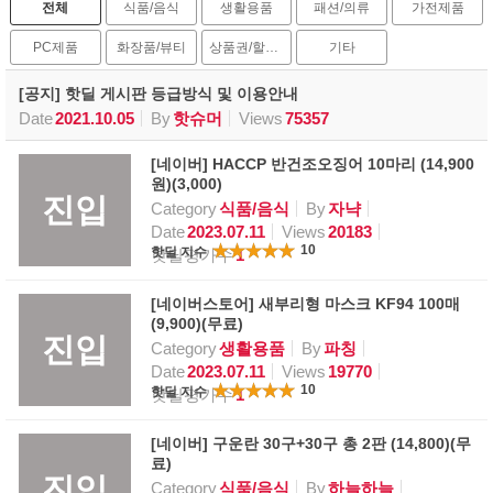
전체
식품/음식
생활용품
패션/의류
가전제품
PC제품
화장품/뷰티
상품권/할인권
기타
[공지] 핫딜 게시판 등급방식 및 이용안내
Date
2021.10.05
By
핫슈머
Views
75357
[네이버] HACCP 반건조오징어 10마리 (14,900
원)(3,000)
진입
Category
식품/음식
By
자냑
Date
2023.07.11
Views
20183
10
핫딜 지수
핫딜평가수
1
[네이버스토어] 새부리형 마스크 KF94 100매
(9,900)(무료)
진입
Category
생활용품
By
파칭
Date
2023.07.11
Views
19770
10
핫딜 지수
핫딜평가수
1
[네이버] 구운란 30구+30구 총 2판 (14,800)(무
료)
진입
Category
식품/음식
By
하늘하늘