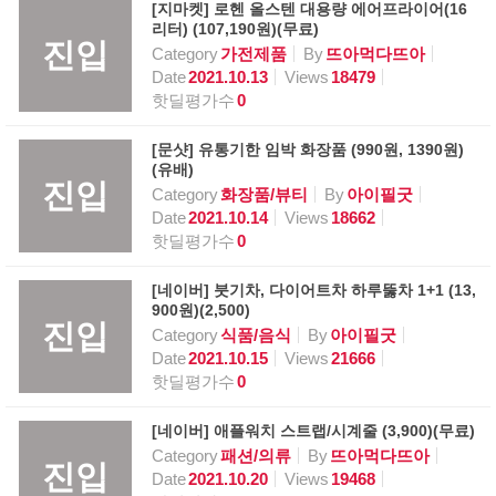
[지마켓] 로헨 올스텐 대용량 에어프라이어(16
리터) (107,190원)(무료)
진입
Category
가전제품
By
뜨아먹다뜨아
Date
2021.10.13
Views
18479
핫딜평가수
0
[문샷] 유통기한 임박 화장품 (990원, 1390원)
(유배)
진입
Category
화장품/뷰티
By
아이필굿
Date
2021.10.14
Views
18662
핫딜평가수
0
[네이버] 붓기차, 다이어트차 하루뚫차 1+1 (13,
900원)(2,500)
진입
Category
식품/음식
By
아이필굿
Date
2021.10.15
Views
21666
핫딜평가수
0
[네이버] 애플워치 스트랩/시계줄 (3,900)(무료)
Category
패션/의류
By
뜨아먹다뜨아
진입
Date
2021.10.20
Views
19468