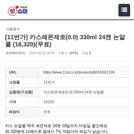
Sketchbook5, 스케치북5
Sketchbook5, 스케치북5
식품/음식
[11번가] 카스레몬제로(0.0) 330ml 24캔 논알
콜 (16,320)(무료)
뜨아먹다뜨아
2025.09.18 16:59
조회 수
12751
댓글
0
URL
https://www.11st.co.kr/products/8016502109
쇼핑몰
11번가
상품명(구성품)
카스레몬제로(0.0) 330ml 24캔 논알콜
가격
16320
배송비
무료
카스 논알콜 맥주 레몬제로 24캔 19일까지 타임딜 할인해요
16,320원에 11페이로 결제시 7% 적립이라 체감가 낮습니다.