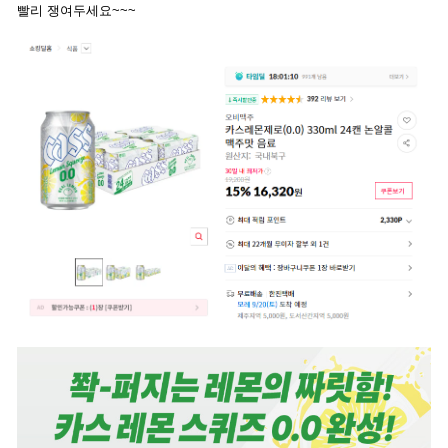
빨리 쟁여두세요~~~