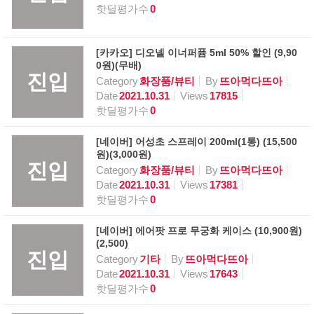
핫딜평가수
0
[카카오] 디오넬 이너퍼퓸 5ml 50% 할인 (9,90
0원)(무배)
진입
Category
화장품/뷰티
By
뜨아먹다뜨아
Date
2021.10.31
Views
17815
핫딜평가수
0
[네이버] 어성초 스프레이 200ml(1통) (15,500
원)(3,000원)
진입
Category
화장품/뷰티
By
뜨아먹다뜨아
Date
2021.10.31
Views
17381
핫딜평가수
0
[네이버] 에어팟 프로 무궁화 케이스 (10,900원)
(2,500)
진입
Category
기타
By
뜨아먹다뜨아
Date
2021.10.31
Views
17643
핫딜평가수
0