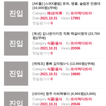
[AK몰] [스퍼X클립] 로퍼, 앵클, 슬립온 만원대
(10,000원)(무배)
진입
Category
패션/의류
By
뜨아먹다뜨아
Date
2021.10.31
Views
17991
핫딜평가수
0
[옥션] 김나운더키친 직화 떡갈비명작 (22,760
원)(무배)
진입
Category
식품/음식
By
뜨아먹다뜨아
Date
2021.10.31
Views
20306
핫딜평가수
0
[위메프] 통뼈 감자탕1+1 (13,900원)(무배)
Category
식품/음식
By
뜨아먹다뜨아
진입
Date
2021.10.31
Views
19680
핫딜평가수
0
[네이버] 청주 아씨떡볶이 (6,900원)(3,000)
Category
식품/음식
By
뜨아먹다뜨아
진입
Date
2021.10.31
Views
20546