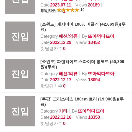
Date
2023.07.11
Views
20189
10
핫딜 지수
핫딜평가수
1
[쑈윈도] 캐시미어 100% 머플러 (42,669원)(무
료)
진입
Category
패션/의류
By
뜨아먹다뜨아
Date
2022.12.29
Views
18452
핫딜평가수
0
[쑈윈도] 파렌하이트 스파이더 롱코트 (50,309
원)(무배)
진입
Category
패션/의류
By
뜨아먹다뜨아
Date
2022.12.17
Views
18094
핫딜평가수
0
[쿠팡] 크리스마스 180cm 트리 (19,900원)(무
료)
진입
Category
기타
By
뜨아먹다뜨아
Date
2022.12.16
Views
18350
핫딜평가수
0