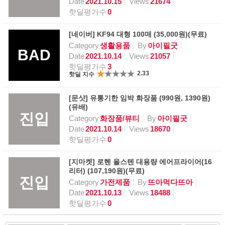
Date
2021.10.15
Views
21674
핫딜평가수
0
[네이버] KF94 대형 100매 (35,000원)(무료)
Category
생활용품
By
아이필굿
BAD
Date
2021.10.14
Views
21057
핫딜평가수
3
2.33
핫딜 지수
[문샷] 유통기한 임박 화장품 (990원, 1390원)
(유배)
진입
Category
화장품/뷰티
By
아이필굿
Date
2021.10.14
Views
18670
핫딜평가수
0
[지마켓] 로헨 올스텐 대용량 에어프라이어(16
리터) (107,190원)(무료)
진입
Category
가전제품
By
뜨아먹다뜨아
Date
2021.10.13
Views
18488
핫딜평가수
0