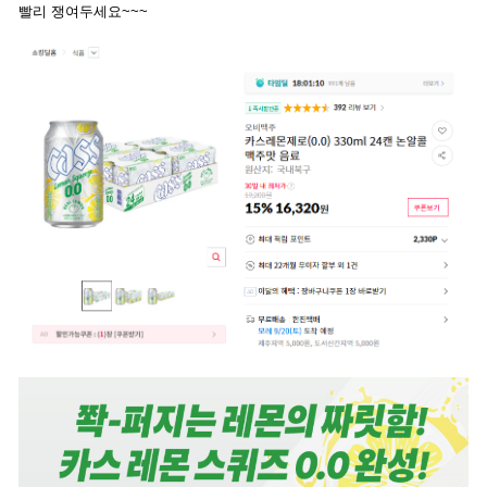
빨리 쟁여두세요~~~