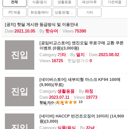
전체
식품/음식
생활용품
패션/의류
가전제품
PC제품
화장품/뷰티
상품권/할인권
기타
[공지] 핫딜 게시판 등급방식 및 이용안내
Date
2021.10.05
By
핫슈머
Views
75390
[공임비교스토어] 엔진오일 무료구매 교환 쿠폰
이벤트 (0원)(3,000원)
진입
Category
기타
By
덜지
Date
2023.08.02
Views
16725
핫딜평가수
0
[네이버스토어] 새부리형 마스크 KF94 100매
(9,900)(무료)
진입
Category
생활용품
By
파칭
Date
2023.07.11
Views
19773
10
핫딜 지수
핫딜평가수
1
[네이버] HACCP 반건조오징어 10마리 (14,900
원)(3,000)
진입
Category
식품/음식
By
자냑