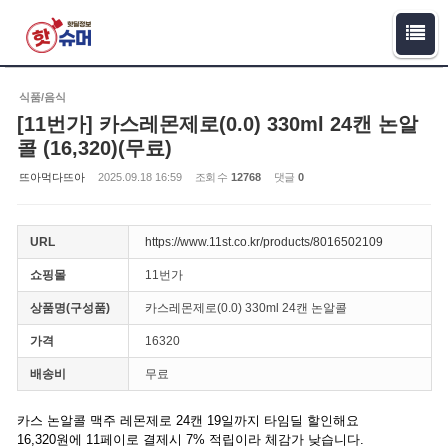
Sketchbook5, 스케치북5
Sketchbook5, 스케치북5
식품/음식
[11번가] 카스레몬제로(0.0) 330ml 24캔 논알
콜 (16,320)(무료)
뜨아먹다뜨아
2025.09.18 16:59
조회 수
12768
댓글
0
URL
https://www.11st.co.kr/products/8016502109
쇼핑몰
11번가
상품명(구성품)
카스레몬제로(0.0) 330ml 24캔 논알콜
가격
16320
배송비
무료
카스 논알콜 맥주 레몬제로 24캔 19일까지 타임딜 할인해요
16,320원에 11페이로 결제시 7% 적립이라 체감가 낮습니다.