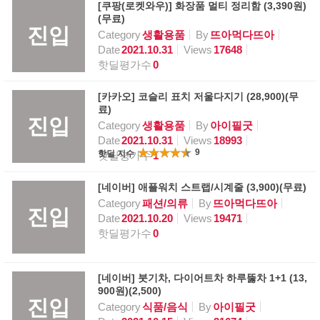
[쿠팡(로켓와우)] 화장품 멀티 정리함 (3,390원)
(무료)
진입
Category
생활용품
By
뜨아먹다뜨아
Date
2021.10.31
Views
17648
핫딜평가수
0
[카카오] 코슬리 표치 저울다지기 (28,900)(무
료)
진입
Category
생활용품
By
아이필굿
Date
2021.10.31
Views
18993
9
핫딜 지수
핫딜평가수
1
[네이버] 애플워치 스트랩/시계줄 (3,900)(무료)
Category
패션/의류
By
뜨아먹다뜨아
진입
Date
2021.10.20
Views
19471
핫딜평가수
0
[네이버] 붓기차, 다이어트차 하루뚫차 1+1 (13,
900원)(2,500)
진입
Category
식품/음식
By
아이필굿