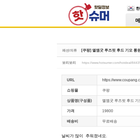
Skip Navigation
한
Sketchbook5, 스케치북5
[쿠팡] 엘엠굿 루즈핏 후드 기모 롱원피
패션/의류
Sketchbook5, 스케치북5
보리보리
https://www.hotsumer.com/hotdeal/8443
URL
https://www.coupang.
쇼핑몰
쿠팡
상품명(구성품)
엘엠굿 루즈핏 후드 기
가격
19800
배송비
무료배송
날씨가 많이 추워졌네요.