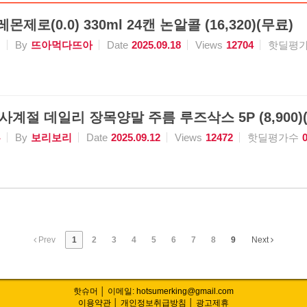
몬제로(0.0) 330ml 24캔 논알콜 (16,320)(무료)
식
By
뜨아먹다뜨아
Date
2025.09.18
Views
12704
핫딜평
 사계절 데일리 장목양말 주름 루즈삭스 5P (8,900
류
By
보리보리
Date
2025.09.12
Views
12472
핫딜평가수
Prev
1
2
3
4
5
6
7
8
9
Next
핫슈머 │ 이메일: hotsumerking@gmail.com
이용약관
│
개인정보취급방침
│
광고제휴