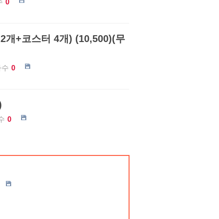
수
0
개+코스터 4개) (10,500)(무
가수
0
)
수
0