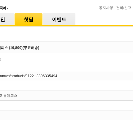
공지사항
건의/신고
국어
▼
메인
핫딜
이벤트
스 (19,800)(무료배송)
5
com/vp/products/9122...3806335494
모 롱원피스