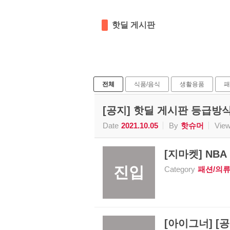
핫딜 게시판
전체
식품/음식
생활용품
패
[공지] 핫딜 게시판 등급방
Date
2021.10.05
By
핫슈머
Vie
[지마켓] NBA 
진입
Category
패션/의
[아이그너] [공