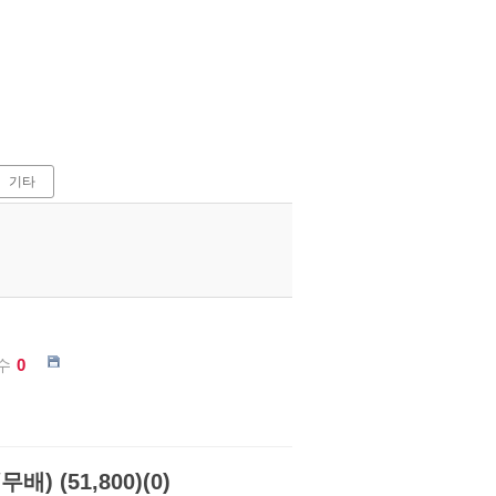
기타
수
0
 (51,800)(0)