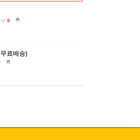
가수
0
)(무료배송)
0