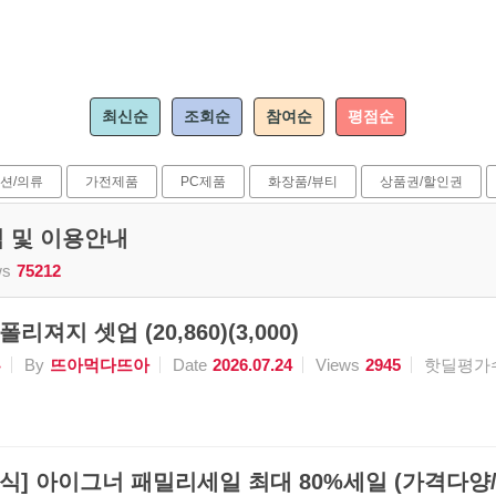
최신순
조회순
참여순
평점순
션/의류
가전제품
PC제품
화장품/뷰티
상품권/할인권
식 및 이용안내
ws
75212
폴리져지 셋업 (20,860)(3,000)
류
By
뜨아먹다뜨아
Date
2026.07.24
Views
2945
핫딜평가
식] 아이그너 패밀리세일 최대 80%세일 (가격다양/무배)