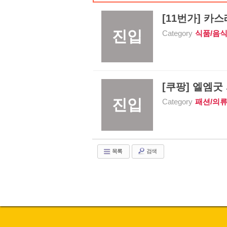
[11번가] 카스레
진입
Category
식품/음
[쿠팡] 엘엠굿
진입
Category
패션/의
목록
검색