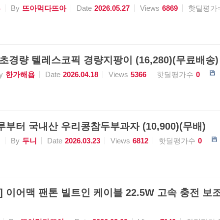
류
By
뜨아먹다뜨아
Date
2026.05.27
Views
6869
핫딜평가
 초경량 텔레스코픽 경량지팡이 (16,280)(무료배송)
y
한가해욥
Date
2026.04.18
Views
5366
핫딜평가수
0
루부터 국내산 우리콩참두부과자 (10,900)(무배)
식
By
두니
Date
2026.03.23
Views
6812
핫딜평가수
0
이어맥 팬톤 빌트인 케이블 22.5W 고속 충전 보조배터리