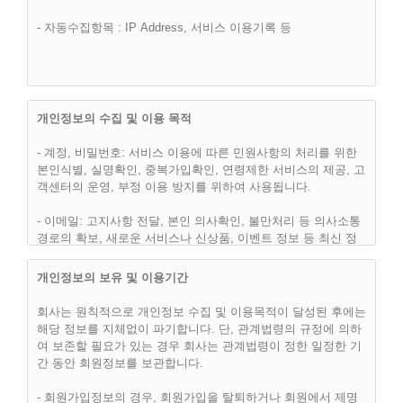
제 2 조 (이용약관의 효력 및 변경)
- 자동수집항목 : IP Address, 서비스 이용기록 등
(1) 이 약관은 “핫슈머(hotsumer.com)” 웹사이트에서 온라인으
로 공시함으로써 효력을 발생하며, 합리적인 사유가 발생할 경
우 관련법령에 위배되지 않는 범위 안에서 개정될 수 있습니다.
개정된 약관은 온라인에서 공지함으로써 효력을 발휘하며, 이용
자의 권리 또는 의무 등 중요한 규정의 개정은 사전에 공지합니
개인정보의 수집 및 이용 목적
다.
- 계정, 비밀번호: 서비스 이용에 따른 민원사항의 처리를 위한
(2) “핫슈머(hotsumer.com)”은 합리적인 사유가 발생될 경우에
본인식별, 실명확인, 중복가입확인, 연령제한 서비스의 제공, 고
는 이 약관을 변경할 수 있으며, 약관을 변경할 경우에는 지체
객센터의 운영, 부정 이용 방지를 위하여 사용됩니다.
없이 이를 사전에 공지합니다.
- 이메일: 고지사항 전달, 본인 의사확인, 불만처리 등 의사소통
(3) 이용고객은 변경된 약관에 동의하지 않으면, 언제나 "서비
경로의 확보, 새로운 서비스나 신상품, 이벤트 정보 등 최신 정
스" 이용을 중단하고, 이용계약을 해지할 수 있습니다. 약관의
보안내등을 위하여 사용됩니다.
효력발생일 이후의 계속적인 "서비스" 이용은 약관의 변경사항
개인정보의 보유 및 이용기간
에 대한 이용고객의 동의로 간주됩니다.
- 이용자의 IP주소, 방문 일시 : 불량회원의 부정 이용방지와 비
인가 사용방지, 통계학적 분석에 사용됩니다.
회사는 원칙적으로 개인정보 수집 및 이용목적이 달성된 후에는
해당 정보를 지체없이 파기합니다. 단, 관계법령의 규정에 의하
- 그 외 선택항목: 개인맞춤서비스를 제공하기 위한 자료로 사용
여 보존할 필요가 있는 경우 회사는 관계법령이 정한 일정한 기
됩니다.
간 동안 회원정보를 보관합니다.
제 3 조 (약관외 준칙)
- 회원가입정보의 경우, 회원가입을 탈퇴하거나 회원에서 제명
(1) 이 약관은 회사가 제공하는 개별서비스에 관한 이용안내(이