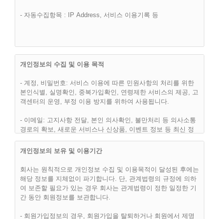
제 2 조 (이용약관의 효력 및 변경)
- 자동수집항목 : IP Address, 서비스 이용기록 등
(1) 이 약관은 “핫슈머(hotsumer.com)” 웹사이트에서 온라인으
로 공시함으로써 효력을 발생하며, 합리적인 사유가 발생할 경
우 관련법령에 위배되지 않는 범위 안에서 개정될 수 있습니다.
개정된 약관은 온라인에서 공지함으로써 효력을 발휘하며, 이용
자의 권리 또는 의무 등 중요한 규정의 개정은 사전에 공지합니
개인정보의 수집 및 이용 목적
다.
- 계정, 비밀번호: 서비스 이용에 따른 민원사항의 처리를 위한
(2) “핫슈머(hotsumer.com)”은 합리적인 사유가 발생될 경우에
본인식별, 실명확인, 중복가입확인, 연령제한 서비스의 제공, 고
는 이 약관을 변경할 수 있으며, 약관을 변경할 경우에는 지체
객센터의 운영, 부정 이용 방지를 위하여 사용됩니다.
없이 이를 사전에 공지합니다.
- 이메일: 고지사항 전달, 본인 의사확인, 불만처리 등 의사소통
(3) 이용고객은 변경된 약관에 동의하지 않으면, 언제나 "서비
경로의 확보, 새로운 서비스나 신상품, 이벤트 정보 등 최신 정
스" 이용을 중단하고, 이용계약을 해지할 수 있습니다. 약관의
보안내등을 위하여 사용됩니다.
효력발생일 이후의 계속적인 "서비스" 이용은 약관의 변경사항
개인정보의 보유 및 이용기간
에 대한 이용고객의 동의로 간주됩니다.
- 이용자의 IP주소, 방문 일시 : 불량회원의 부정 이용방지와 비
인가 사용방지, 통계학적 분석에 사용됩니다.
회사는 원칙적으로 개인정보 수집 및 이용목적이 달성된 후에는
해당 정보를 지체없이 파기합니다. 단, 관계법령의 규정에 의하
- 그 외 선택항목: 개인맞춤서비스를 제공하기 위한 자료로 사용
여 보존할 필요가 있는 경우 회사는 관계법령이 정한 일정한 기
됩니다.
간 동안 회원정보를 보관합니다.
제 3 조 (약관외 준칙)
- 회원가입정보의 경우, 회원가입을 탈퇴하거나 회원에서 제명
(1) 이 약관은 회사가 제공하는 개별서비스에 관한 이용안내(이