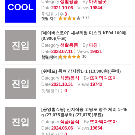
Category
생활용품
By
아이필굿
COOL
Date
2021.10.06
Views
19844
핫딜평가수
3
7.33
핫딜 지수
[네이버스토어] 새부리형 마스크 KF94 100매
(9,900)(무료)
진입
Category
생활용품
By
파칭
Date
2023.07.11
Views
19831
10
핫딜 지수
핫딜평가수
1
[위메프] 통뼈 감자탕1+1 (13,900원)(무배)
Category
식품/음식
By
뜨아먹다뜨아
진입
Date
2021.10.31
Views
19742
핫딜평가수
0
[공영홈쇼핑] 산지직송 고당도 영주 체리 1~4k
g (27,075원부터) (27,075)(무료)
진입
Category
식품/음식
By
뜨아먹다뜨아
Date
2024.06.06
Views
19654
핫딜평가수
0