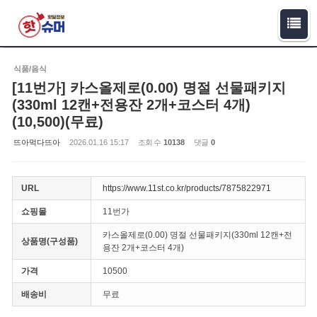
Sketchbook5, 스케치북5
Sketchbook5, 스케치북5
식품/음식
[11번가] 카스올제로(0.00) 명절 선물패키지
(330ml 12캔+전용잔 2개+코스터 4개)
(10,500)(무료)
뜨아먹다뜨아
2026.01.16 15:17
조회 수
10138
댓글
0
URL
https://www.11st.co.kr/products/7875822971
쇼핑몰
11번가
카스올제로(0.00) 명절 선물패키지(330ml 12캔+전
상품명(구성품)
용잔 2개+코스터 4개)
가격
10500
배송비
무료