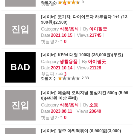
9
핫딜 지수
핫딜평가수
1
[네이버] 붓기차, 다이어트차 하루뚫차 1+1 (13,
900원)(2,500)
진입
Category
식품/음식
By
아이필굿
Date
2021.10.15
Views
21745
핫딜평가수
0
[네이버] KF94 대형 100매 (35,000원)(무료)
Category
생활용품
By
아이필굿
BAD
Date
2021.10.14
Views
21128
핫딜평가수
3
2.33
핫딜 지수
[네이버] 애슐리 오리지널 통살치킨 500g (5,99
0)(4만원 이상 무배)
진입
Category
식품/음식
By
소듐
Date
2023.08.11
Views
20640
핫딜평가수
0
[네이버] 청주 아씨떡볶이 (6,900원)(3,000)