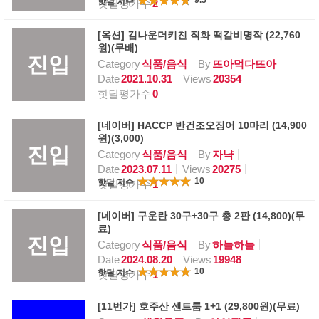
핫딜 지수
핫딜평가수
2
[옥션] 김나운더키친 직화 떡갈비명작 (22,760
원)(무배)
진입
Category
식품/음식
By
뜨아먹다뜨아
Date
2021.10.31
Views
20354
핫딜평가수
0
[네이버] HACCP 반건조오징어 10마리 (14,900
원)(3,000)
진입
Category
식품/음식
By
자냑
Date
2023.07.11
Views
20275
10
핫딜 지수
핫딜평가수
1
[네이버] 구운란 30구+30구 총 2판 (14,800)(무
료)
진입
Category
식품/음식
By
하늘하늘
Date
2024.08.20
Views
19948
10
핫딜 지수
핫딜평가수
1
[11번가] 호주산 센트룸 1+1 (29,800원)(무료)