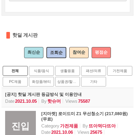
핫딜 게시판
최신순
참여순
평점순
조회순
전체
식품/음식
생활용품
패션/의류
가전제품
PC제품
화장품/뷰티
상품권/할인권
기타
[공지] 핫딜 게시판 등급방식 및 이용안내
Date
2021.10.05
By
핫슈머
Views
75587
[지마켓] 로이드미 Z1 무선청소기 (217,080원)
(무료)
진입
Category
가전제품
By
뜨아먹다뜨아
Date
2021.10.06
Views
25675