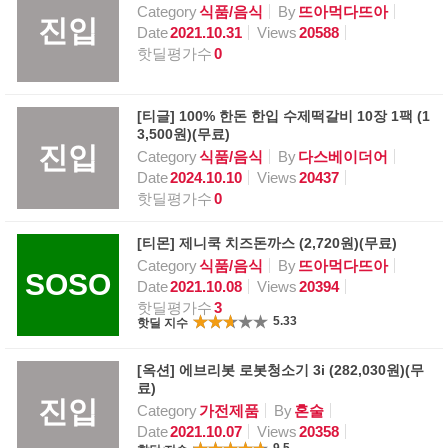
Category
식품/음식
By
뜨아먹다뜨아
진입
Date
2021.10.31
Views
20588
핫딜평가수
0
[티글] 100% 한돈 한입 수제떡갈비 10장 1팩 (1
3,500원)(무료)
진입
Category
식품/음식
By
다스베이더어
Date
2024.10.10
Views
20437
핫딜평가수
0
[티몬] 제니쿡 치즈돈까스 (2,720원)(무료)
Category
식품/음식
By
뜨아먹다뜨아
SOSO
Date
2021.10.08
Views
20394
핫딜평가수
3
5.33
핫딜 지수
[옥션] 에브리봇 로봇청소기 3i (282,030원)(무
료)
진입
Category
가전제품
By
혼술
Date
2021.10.07
Views
20358
9.5