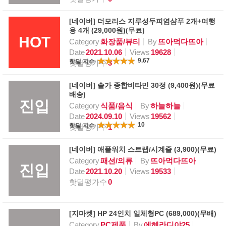
[네이버] 더모리스 지루성두피염샴푸 2개+여행
용 4개 (29,000원)(무료)
HOT
Category
화장품/뷰티
By
뜨아먹다뜨아
Date
2021.10.06
Views
19628
9.67
핫딜 지수
핫딜평가수
3
[네이버] 솔가 종합비타민 30정 (9,400원)(무료
배송)
진입
Category
식품/음식
By
하늘하늘
Date
2024.09.10
Views
19562
10
핫딜 지수
핫딜평가수
1
[네이버] 애플워치 스트랩/시계줄 (3,900)(무료)
Category
패션/의류
By
뜨아먹다뜨아
진입
Date
2021.10.20
Views
19533
핫딜평가수
0
[지마켓] HP 24인치 일체형PC (689,000)(무배)
Category
PC제품
By
에헤라디야25