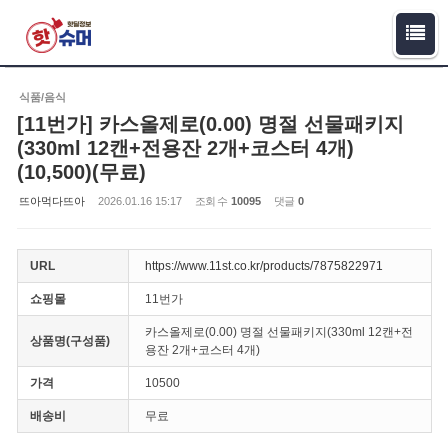
Sketchbook5, 스케치북5
Sketchbook5, 스케치북5
식품/음식
[11번가] 카스올제로(0.00) 명절 선물패키지
(330ml 12캔+전용잔 2개+코스터 4개)
(10,500)(무료)
뜨아먹다뜨아
2026.01.16 15:17
조회 수
10095
댓글
0
URL
https://www.11st.co.kr/products/7875822971
쇼핑몰
11번가
카스올제로(0.00) 명절 선물패키지(330ml 12캔+전
상품명(구성품)
용잔 2개+코스터 4개)
가격
10500
배송비
무료