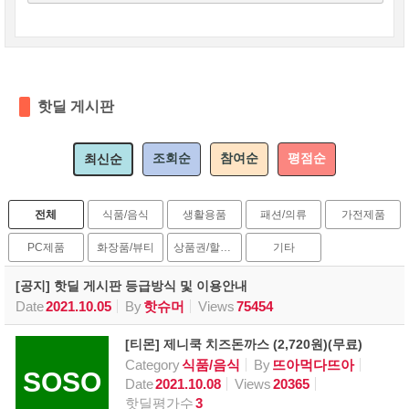
핫딜 게시판
조회순
참여순
평점순
최신순
전체
식품/음식
생활용품
패션/의류
가전제품
PC제품
화장품/뷰티
상품권/할인권
기타
[공지] 핫딜 게시판 등급방식 및 이용안내
Date
2021.10.05
By
핫슈머
Views
75454
[티몬] 제니쿡 치즈돈까스 (2,720원)(무료)
Category
식품/음식
By
뜨아먹다뜨아
SOSO
Date
2021.10.08
Views
20365
핫딜평가수
3