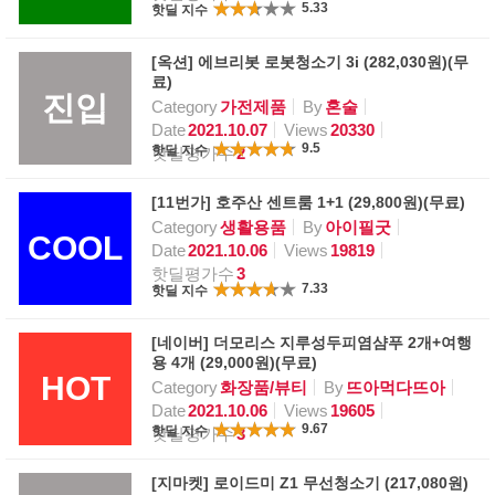
5.33
핫딜 지수
[옥션] 에브리봇 로봇청소기 3i (282,030원)(무
료)
진입
Category
가전제품
By
혼술
Date
2021.10.07
Views
20330
9.5
핫딜 지수
핫딜평가수
2
[11번가] 호주산 센트룸 1+1 (29,800원)(무료)
Category
생활용품
By
아이필굿
COOL
Date
2021.10.06
Views
19819
핫딜평가수
3
7.33
핫딜 지수
[네이버] 더모리스 지루성두피염샴푸 2개+여행
용 4개 (29,000원)(무료)
HOT
Category
화장품/뷰티
By
뜨아먹다뜨아
Date
2021.10.06
Views
19605
9.67
핫딜 지수
핫딜평가수
3
[지마켓] 로이드미 Z1 무선청소기 (217,080원)