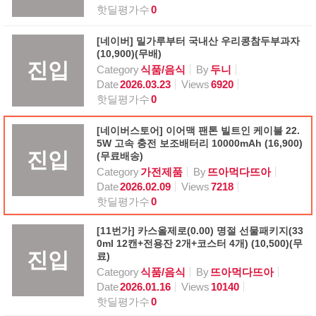
핫딜평가수
0
[네이버] 밀가루부터 국내산 우리콩참두부과자
(10,900)(무배)
진입
Category
식품/음식
By
두니
Date
2026.03.23
Views
6920
핫딜평가수
0
[네이버스토어] 이어맥 팬톤 빌트인 케이블 22.
5W 고속 충전 보조배터리 10000mAh (16,900)
진입
(무료배송)
Category
가전제품
By
뜨아먹다뜨아
Date
2026.02.09
Views
7218
핫딜평가수
0
[11번가] 카스올제로(0.00) 명절 선물패키지(33
0ml 12캔+전용잔 2개+코스터 4개) (10,500)(무
진입
료)
Category
식품/음식
By
뜨아먹다뜨아
Date
2026.01.16
Views
10140
핫딜평가수
0