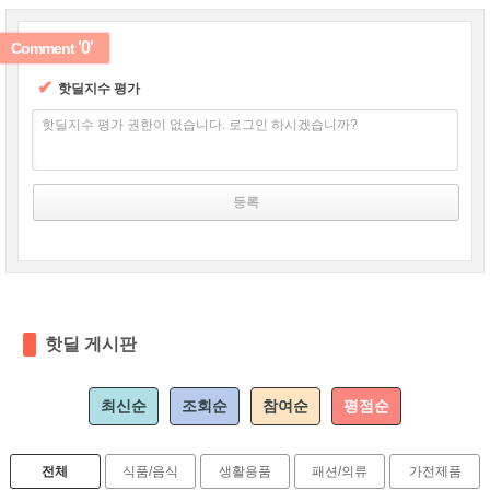
'0'
Comment
✔
핫딜지수 평가
핫딜지수 평가 권한이 없습니다. 로그인 하시겠습니까?
핫딜 게시판
최신순
조회순
참여순
평점순
전체
식품/음식
생활용품
패션/의류
가전제품