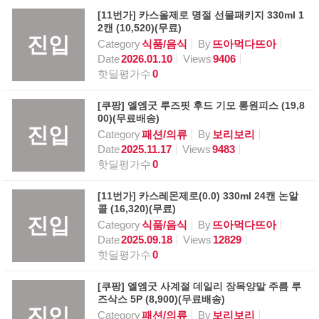
[11번가] 카스올제로 명절 선물패키지 330ml 1
2캔 (10,520)(무료)
진입
Category
식품/음식
By
뜨아먹다뜨아
Date
2026.01.10
Views
9406
핫딜평가수
0
[쿠팡] 엘엠굿 루즈핏 후드 기모 롱원피스 (19,8
00)(무료배송)
진입
Category
패션/의류
By
보리보리
Date
2025.11.17
Views
9483
핫딜평가수
0
[11번가] 카스레몬제로(0.0) 330ml 24캔 논알
콜 (16,320)(무료)
진입
Category
식품/음식
By
뜨아먹다뜨아
Date
2025.09.18
Views
12829
핫딜평가수
0
[쿠팡] 엘엠굿 사계절 데일리 장목양말 주름 루
즈삭스 5P (8,900)(무료배송)
진입
Category
패션/의류
By
보리보리