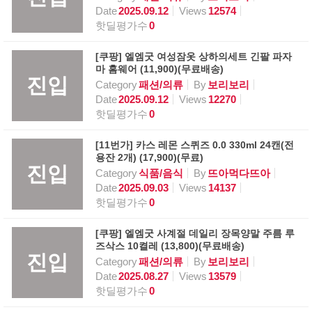
Date
2025.09.12
Views
12574
핫딜평가수
0
[쿠팡] 엘엠굿 여성잠옷 상하의세트 긴팔 파자
마 홈웨어 (11,900)(무료배송)
진입
Category
패션/의류
By
보리보리
Date
2025.09.12
Views
12270
핫딜평가수
0
[11번가] 카스 레몬 스퀴즈 0.0 330ml 24캔(전
용잔 2개) (17,900)(무료)
진입
Category
식품/음식
By
뜨아먹다뜨아
Date
2025.09.03
Views
14137
핫딜평가수
0
[쿠팡] 엘엠굿 사계절 데일리 장목양말 주름 루
즈삭스 10켤레 (13,800)(무료배송)
진입
Category
패션/의류
By
보리보리
Date
2025.08.27
Views
13579
핫딜평가수
0