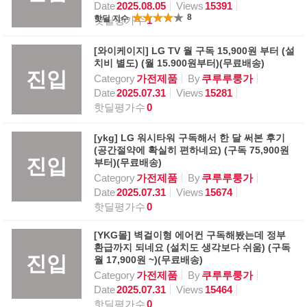
Date
2025.08.05
Views
15391
8
핫딜 지수
핫딜평가수
1
[와이케이지] LG TV 월 구독 15,900원 부터 (설
치비 별도) (월 15.900원부터)(무료배송)
진입
Category
가전제품
By
쿠루루룽가
Date
2025.07.31
Views
15281
핫딜평가수
0
[ykg] LG 워시타워 구독해서 한 달 써본 후기
(공간절약에 확실히 편하네요) (구독 75,900원
진입
부터)(무료배송)
Category
가전제품
By
쿠루루룽가
Date
2025.07.31
Views
15674
핫딜평가수
0
[YKG몰] 벽걸이형 에어컨 구독해봤는데 정부
환급까지 되네요 (설치도 생각보다 쉬움) (구독
진입
월 17,900원 ~)(무료배송)
Category
가전제품
By
쿠루루룽가
Date
2025.07.31
Views
15464
핫딜평가수
0