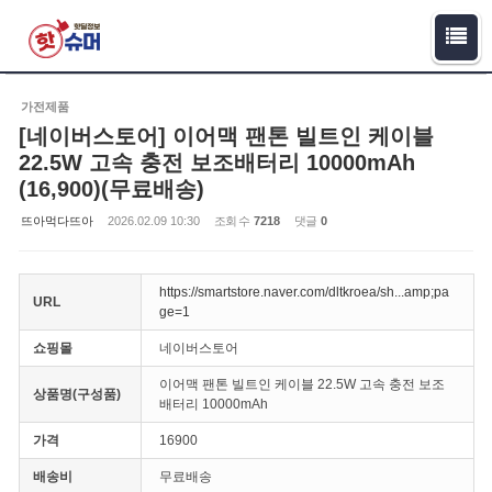
Sketchbook5, 스케치북5
Sketchbook5, 스케치북5
가전제품
[네이버스토어] 이어맥 팬톤 빌트인 케이블
22.5W 고속 충전 보조배터리 10000mAh
(16,900)(무료배송)
뜨아먹다뜨아
2026.02.09 10:30
조회 수
7218
댓글
0
https://smartstore.naver.com/dltkroea/sh...amp;pa
URL
ge=1
쇼핑몰
네이버스토어
이어맥 팬톤 빌트인 케이블 22.5W 고속 충전 보조
상품명(구성품)
배터리 10000mAh
가격
16900
배송비
무료배송