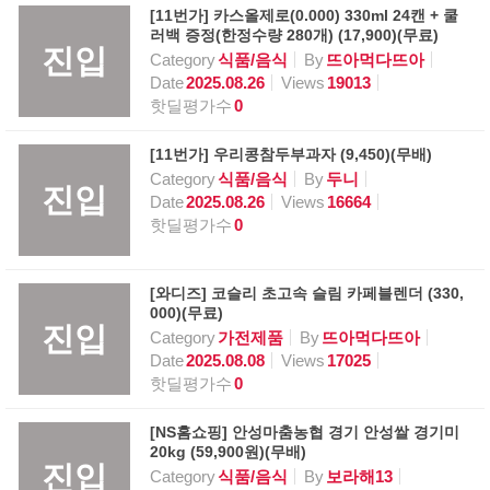
[11번가] 카스올제로(0.000) 330ml 24캔 + 쿨
러백 증정(한정수량 280개) (17,900)(무료)
진입
Category
식품/음식
By
뜨아먹다뜨아
Date
2025.08.26
Views
19013
핫딜평가수
0
[11번가] 우리콩참두부과자 (9,450)(무배)
Category
식품/음식
By
두니
진입
Date
2025.08.26
Views
16664
핫딜평가수
0
[와디즈] 코슬리 초고속 슬림 카페블렌더 (330,
000)(무료)
진입
Category
가전제품
By
뜨아먹다뜨아
Date
2025.08.08
Views
17025
핫딜평가수
0
[NS홈쇼핑] 안성마춤농협 경기 안성쌀 경기미
20kg (59,900원)(무배)
진입
Category
식품/음식
By
보라해13