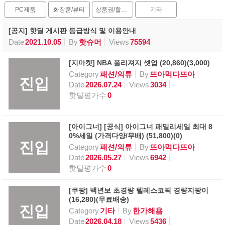
PC제품
화장품/뷰티
상품권/할인권
기타
[공지] 핫딜 게시판 등급방식 및 이용안내
Date
2021.10.05
By
핫슈머
Views
75594
[지마켓] NBA 폴리져지 셋업 (20,860)(3,000)
Category
패션/의류
By
뜨아먹다뜨아
진입
Date
2026.07.24
Views
3034
핫딜평가수
0
[아이그너] [공식] 아이그너 패밀리세일 최대 8
0%세일 (가격다양/무배) (51,800)(0)
진입
Category
패션/의류
By
뜨아먹다뜨아
Date
2026.05.27
Views
6942
핫딜평가수
0
[쿠팡] 백년보 초경량 텔레스코픽 경량지팡이
(16,280)(무료배송)
진입
Category
기타
By
한가해욥
Date
2026.04.18
Views
5436