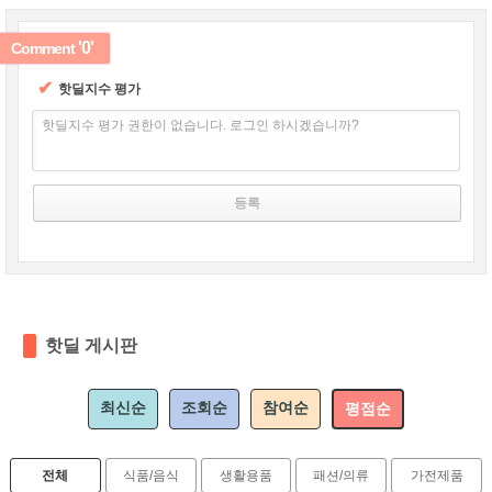
'0'
Comment
✔
핫딜지수 평가
핫딜지수 평가 권한이 없습니다. 로그인 하시겠습니까?
핫딜 게시판
최신순
조회순
참여순
평점순
전체
식품/음식
생활용품
패션/의류
가전제품