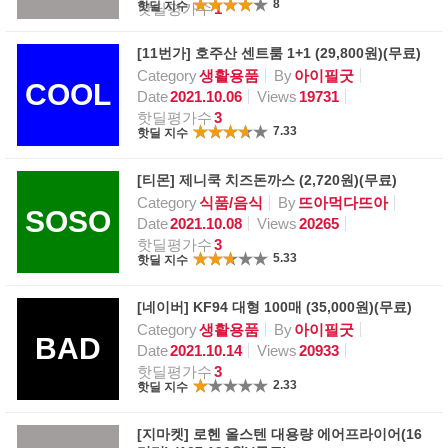
8
핫딜 지수
핫딜평가수
1
[11번가] 호주산 센트룸 1+1 (29,800원)(무료)
Category
생활용품
By
아이필굿
COOL
Date
2021.10.06
Views
19731
핫딜평가수
3
7.33
핫딜 지수
[티몬] 제니쿡 치즈돈까스 (2,720원)(무료)
Category
식품/음식
By
뜨아먹다뜨아
SOSO
Date
2021.10.08
Views
20265
핫딜평가수
3
5.33
핫딜 지수
[네이버] KF94 대형 100매 (35,000원)(무료)
Category
생활용품
By
아이필굿
BAD
Date
2021.10.14
Views
20933
핫딜평가수
3
2.33
핫딜 지수
[지마켓] 로헨 올스텐 대용량 에어프라이어(16