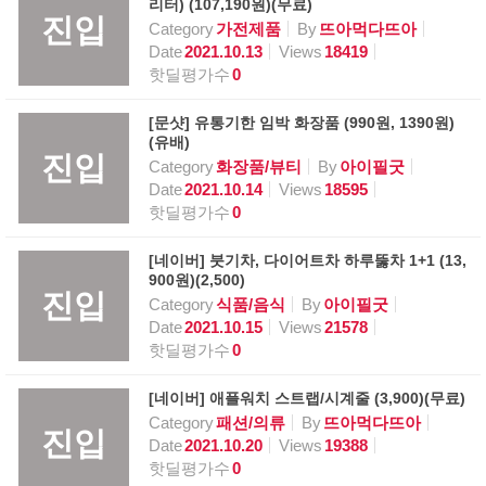
리터) (107,190원)(무료)
진입
Category
가전제품
By
뜨아먹다뜨아
Date
2021.10.13
Views
18419
핫딜평가수
0
[문샷] 유통기한 임박 화장품 (990원, 1390원)
(유배)
진입
Category
화장품/뷰티
By
아이필굿
Date
2021.10.14
Views
18595
핫딜평가수
0
[네이버] 붓기차, 다이어트차 하루뚫차 1+1 (13,
900원)(2,500)
진입
Category
식품/음식
By
아이필굿
Date
2021.10.15
Views
21578
핫딜평가수
0
[네이버] 애플워치 스트랩/시계줄 (3,900)(무료)
Category
패션/의류
By
뜨아먹다뜨아
진입
Date
2021.10.20
Views
19388
핫딜평가수
0