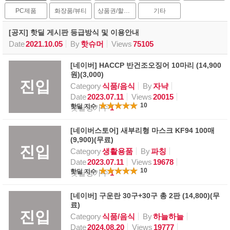
PC제품
화장품/뷰티
상품권/할인권
기타
[공지] 핫딜 게시판 등급방식 및 이용안내
Date
2021.10.05
By
핫슈머
Views
75105
[네이버] HACCP 반건조오징어 10마리 (14,900
원)(3,000)
진입
Category
식품/음식
By
자냑
Date
2023.07.11
Views
20015
10
핫딜 지수
핫딜평가수
1
[네이버스토어] 새부리형 마스크 KF94 100매
(9,900)(무료)
진입
Category
생활용품
By
파칭
Date
2023.07.11
Views
19678
10
핫딜 지수
핫딜평가수
1
[네이버] 구운란 30구+30구 총 2판 (14,800)(무
료)
진입
Category
식품/음식
By
하늘하늘
Date
2024.08.20
Views
19777