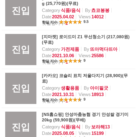
g (25,770원)(무료)
진입
Category
식품/음식
By
쵸코봉봉
Date
2025.04.02
Views
14012
9.5
핫딜 지수
핫딜평가수
2
[지마켓] 로이드미 Z1 무선청소기 (217,080원)
(무료)
진입
Category
가전제품
By
뜨아먹다뜨아
Date
2021.10.06
Views
25586
9
핫딜 지수
핫딜평가수
1
[카카오] 코슬리 표치 저울다지기 (28,900)(무
료)
진입
Category
생활용품
By
아이필굿
Date
2021.10.31
Views
18913
9
핫딜 지수
핫딜평가수
1
[NS홈쇼핑] 안성마춤농협 경기 안성쌀 경기미
20kg (59,900원)(무배)
진입
Category
식품/음식
By
보라해13
Date
2025.08.05
Views
15199