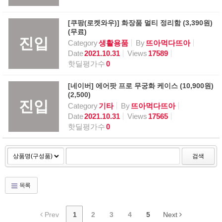
[쿠팡(로켓와우)] 화장품 멀티 정리함 (3,390원)
(무료)
진입
Category
생활용품
By
뜨아먹다뜨아
Date
2021.10.31
Views
17589
핫딜평가수
0
[네이버] 에어팟 프로 무궁화 케이스 (10,900원)
(2,500)
진입
Category
기타
By
뜨아먹다뜨아
Date
2021.10.31
Views
17565
핫딜평가수
0
검색
목록
Prev
1
2
3
4
5
Next