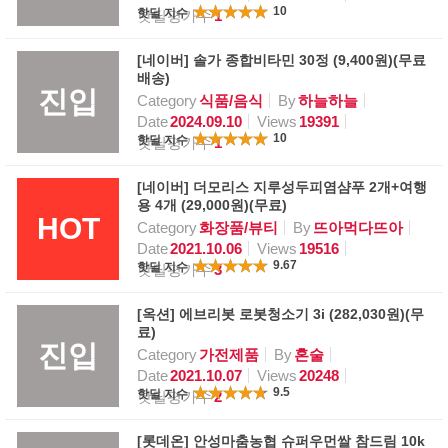
10
핫딜 지수
핫딜평가수
1
[네이버] 솔가 종합비타민 30정 (9,400원)(무료
배송)
진입
Category
식품/음식
By
하늘하늘
Date
2024.09.10
Views
19391
10
핫딜 지수
핫딜평가수
1
[네이버] 더모리스 지루성두피염샴푸 2개+여행
용 4개 (29,000원)(무료)
HOT
Category
화장품/뷰티
By
뜨아먹다뜨아
Date
2021.10.06
Views
19516
9.67
핫딜 지수
핫딜평가수
3
[옥션] 에브리봇 로봇청소기 3i (282,030원)(무
료)
진입
Category
가전제품
By
혼술
Date
2021.10.07
Views
20248
9.5
핫딜 지수
핫딜평가수
2
[롯데온] 안성마춤농협 슈퍼우먼쌀 참드림 10k