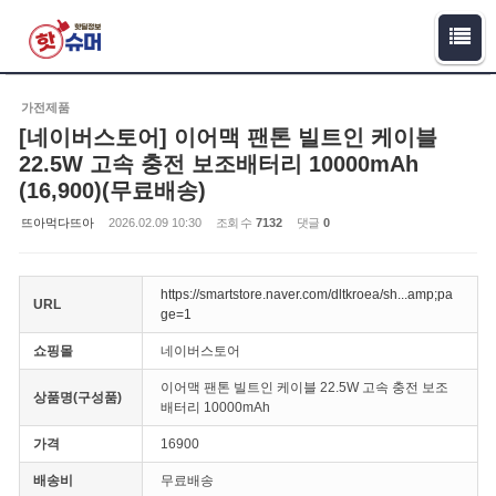
Sketchbook5, 스케치북5
Sketchbook5, 스케치북5
가전제품
[네이버스토어] 이어맥 팬톤 빌트인 케이블
22.5W 고속 충전 보조배터리 10000mAh
(16,900)(무료배송)
뜨아먹다뜨아
2026.02.09 10:30
조회 수
7132
댓글
0
https://smartstore.naver.com/dltkroea/sh...amp;pa
URL
ge=1
쇼핑몰
네이버스토어
이어맥 팬톤 빌트인 케이블 22.5W 고속 충전 보조
상품명(구성품)
배터리 10000mAh
가격
16900
배송비
무료배송