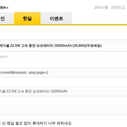
공지사항
건의/신고
국어
▼
메인
핫딜
이벤트
블 22.5W 고속 충전 보조배터리 10000mAh (16,900)(무료배송)
/84516
ver.com/dltkroea/sh...amp;page=1
블 22.5W 고속 충전 보조배터리 10000mAh
 선 챙길 필요 없이 휴대하기 너무 편하네요.