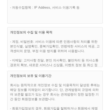
제 2 조 (이용약관의 효력 및 변경)
- 자동수집항목 : IP Address, 서비스 이용기록 등
(1) 이 약관은 “핫슈머(hotsumer.com)” 웹사이트에서 온라인으
로 공시함으로써 효력을 발생하며, 합리적인 사유가 발생할 경
우 관련법령에 위배되지 않는 범위 안에서 개정될 수 있습니다.
개정된 약관은 온라인에서 공지함으로써 효력을 발휘하며, 이용
자의 권리 또는 의무 등 중요한 규정의 개정은 사전에 공지합니
개인정보의 수집 및 이용 목적
다.
- 계정, 비밀번호: 서비스 이용에 따른 민원사항의 처리를 위한
(2) “핫슈머(hotsumer.com)”은 합리적인 사유가 발생될 경우에
본인식별, 실명확인, 중복가입확인, 연령제한 서비스의 제공, 고
는 이 약관을 변경할 수 있으며, 약관을 변경할 경우에는 지체
객센터의 운영, 부정 이용 방지를 위하여 사용됩니다.
없이 이를 사전에 공지합니다.
- 이메일: 고지사항 전달, 본인 의사확인, 불만처리 등 의사소통
(3) 이용고객은 변경된 약관에 동의하지 않으면, 언제나 "서비
경로의 확보, 새로운 서비스나 신상품, 이벤트 정보 등 최신 정
스" 이용을 중단하고, 이용계약을 해지할 수 있습니다. 약관의
보안내등을 위하여 사용됩니다.
효력발생일 이후의 계속적인 "서비스" 이용은 약관의 변경사항
개인정보의 보유 및 이용기간
에 대한 이용고객의 동의로 간주됩니다.
- 이용자의 IP주소, 방문 일시 : 불량회원의 부정 이용방지와 비
인가 사용방지, 통계학적 분석에 사용됩니다.
회사는 원칙적으로 개인정보 수집 및 이용목적이 달성된 후에는
해당 정보를 지체없이 파기합니다. 단, 관계법령의 규정에 의하
- 그 외 선택항목: 개인맞춤서비스를 제공하기 위한 자료로 사용
여 보존할 필요가 있는 경우 회사는 관계법령이 정한 일정한 기
됩니다.
간 동안 회원정보를 보관합니다.
제 3 조 (약관외 준칙)
- 회원가입정보의 경우, 회원가입을 탈퇴하거나 회원에서 제명
(1) 이 약관은 회사가 제공하는 개별서비스에 관한 이용안내(이