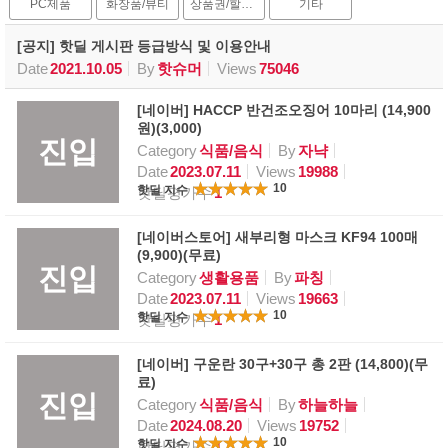
PC제품
화장품/뷰티
상품권/할인권
기타
[공지] 핫딜 게시판 등급방식 및 이용안내
Date
2021.10.05
By
핫슈머
Views
75046
[네이버] HACCP 반건조오징어 10마리 (14,900
원)(3,000)
진입
Category
식품/음식
By
자냑
Date
2023.07.11
Views
19988
10
핫딜 지수
핫딜평가수
1
[네이버스토어] 새부리형 마스크 KF94 100매
(9,900)(무료)
진입
Category
생활용품
By
파칭
Date
2023.07.11
Views
19663
10
핫딜 지수
핫딜평가수
1
[네이버] 구운란 30구+30구 총 2판 (14,800)(무
료)
진입
Category
식품/음식
By
하늘하늘
Date
2024.08.20
Views
19752
10
핫딜 지수
핫딜평가수
1