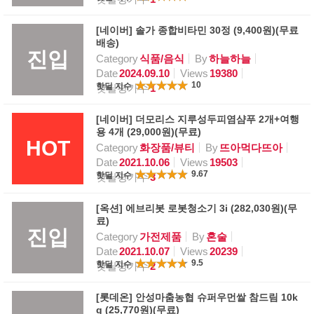
[네이버] 솔가 종합비타민 30정 (9,400원)(무료
배송)
진입
Category
식품/음식
By
하늘하늘
Date
2024.09.10
Views
19380
10
핫딜 지수
핫딜평가수
1
[네이버] 더모리스 지루성두피염샴푸 2개+여행
용 4개 (29,000원)(무료)
HOT
Category
화장품/뷰티
By
뜨아먹다뜨아
Date
2021.10.06
Views
19503
9.67
핫딜 지수
핫딜평가수
3
[옥션] 에브리봇 로봇청소기 3i (282,030원)(무
료)
진입
Category
가전제품
By
혼술
Date
2021.10.07
Views
20239
9.5
핫딜 지수
핫딜평가수
2
[롯데온] 안성마춤농협 슈퍼우먼쌀 참드림 10k
g (25,770원)(무료)