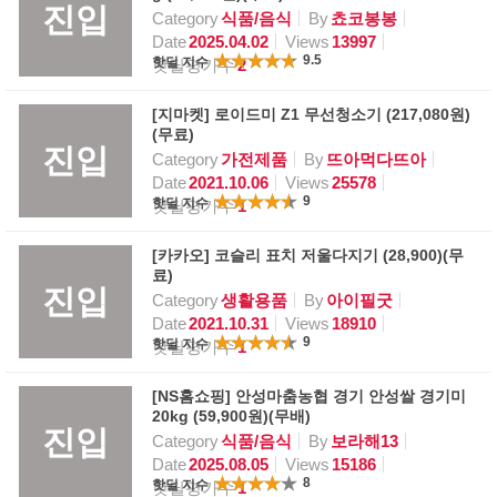
진입
Category
식품/음식
By
쵸코봉봉
Date
2025.04.02
Views
13997
9.5
핫딜 지수
핫딜평가수
2
[지마켓] 로이드미 Z1 무선청소기 (217,080원)
(무료)
진입
Category
가전제품
By
뜨아먹다뜨아
Date
2021.10.06
Views
25578
9
핫딜 지수
핫딜평가수
1
[카카오] 코슬리 표치 저울다지기 (28,900)(무
료)
진입
Category
생활용품
By
아이필굿
Date
2021.10.31
Views
18910
9
핫딜 지수
핫딜평가수
1
[NS홈쇼핑] 안성마춤농협 경기 안성쌀 경기미
20kg (59,900원)(무배)
진입
Category
식품/음식
By
보라해13
Date
2025.08.05
Views
15186
8
핫딜 지수
핫딜평가수
1