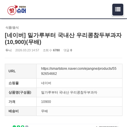
Sketchbook5, 스케치북5
Sketchbook5, 스케치북5
식품/음식
[네이버] 밀가루부터 국내산 우리콩참두부과자
(10,900)(무배)
두니
2026.03.23 14:57
조회 수
6780
댓글
0
https://smartstore.naver.com/ejangne/products/55
URL
92654662
쇼핑몰
네이버
상품명(구성품)
밀가루부터 국내산 우리콩참두부과자
가격
10900
배송비
무배