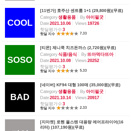
[11번가] 호주산 센트룸 1+1 (29,800원)(무료)
Category
생활용품
By
아이필굿
COOL
Date
2021.10.06
Views
19726
핫딜평가수
3
7.33
핫딜 지수
[티몬] 제니쿡 치즈돈까스 (2,720원)(무료)
Category
식품/음식
By
뜨아먹다뜨아
SOSO
Date
2021.10.08
Views
20252
핫딜평가수
3
5.33
핫딜 지수
[네이버] KF94 대형 100매 (35,000원)(무료)
Category
생활용품
By
아이필굿
BAD
Date
2021.10.14
Views
20917
핫딜평가수
3
2.33
핫딜 지수
[지마켓] 로헨 올스텐 대용량 에어프라이어(16
리터) (107,190원)(무료)