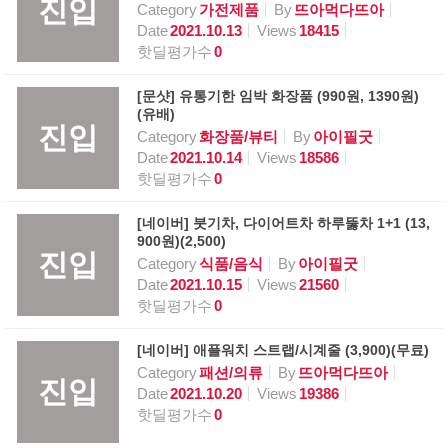
진입
Category
가전제품
By
뜨아먹다뜨아
Date
2021.10.13
Views
18415
핫딜평가수
0
[문샷] 유통기한 임박 화장품 (990원, 1390원)
(유배)
진입
Category
화장품/뷰티
By
아이필굿
Date
2021.10.14
Views
18586
핫딜평가수
0
[네이버] 붓기차, 다이어트차 하루뚫차 1+1 (13,
900원)(2,500)
진입
Category
식품/음식
By
아이필굿
Date
2021.10.15
Views
21560
핫딜평가수
0
[네이버] 애플워치 스트랩/시계줄 (3,900)(무료)
Category
패션/의류
By
뜨아먹다뜨아
진입
Date
2021.10.20
Views
19386
핫딜평가수
0