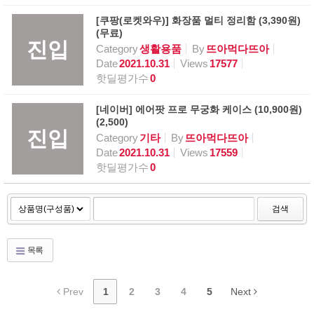
[쿠팡(로켓와우)] 화장품 멀티 정리함 (3,390원)
(무료)
진입
Category
생활용품
By
뜨아먹다뜨아
Date
2021.10.31
Views
17577
핫딜평가수
0
[네이버] 에어팟 프로 무궁화 케이스 (10,900원)
(2,500)
진입
Category
기타
By
뜨아먹다뜨아
Date
2021.10.31
Views
17559
핫딜평가수
0
검색
목록
Prev
1
2
3
4
5
Next