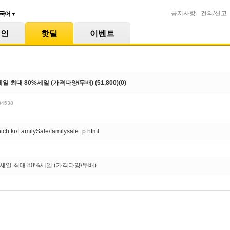
공지사항
건의/신고
국어
▼
메인
핫딜
이벤트
 최대 80%세일 (가격다양/무배) (51,800)(0)
/84538
ich.kr/FamilySale/familysale_p.html
세일 최대 80%세일 (가격다양/무배)