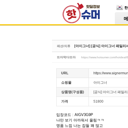
Skip Navigation
한
Sketchbook5, 스케치북5
[아이그너] [공식] 아이그너 패밀리세일
패션/의류
Sketchbook5, 스케치북5
뜨아먹다뜨아
https://www.hotsumer.com/hotdeal
URL
https://www.aignermun
쇼핑몰
아이그너
상품명(구성품)
[공식] 아이그너 패밀리
가격
51800
입장코드 : AIGV3G9P
나만 보기 아까워서 올림ㅋㅋ
명품 느낌 나는 잡들 꽤 많고