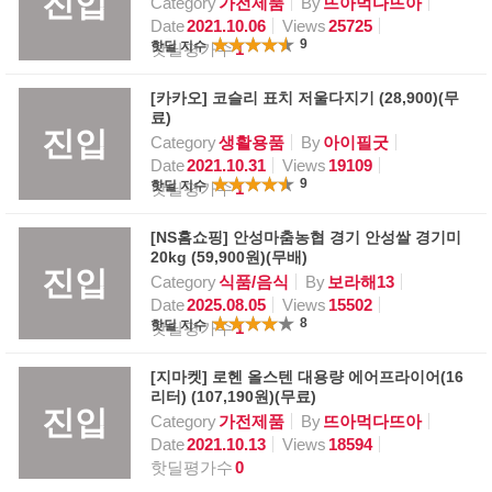
진입
Category
가전제품
By
뜨아먹다뜨아
Date
2021.10.06
Views
25725
9
핫딜 지수
핫딜평가수
1
[카카오] 코슬리 표치 저울다지기 (28,900)(무
료)
진입
Category
생활용품
By
아이필굿
Date
2021.10.31
Views
19109
9
핫딜 지수
핫딜평가수
1
[NS홈쇼핑] 안성마춤농협 경기 안성쌀 경기미
20kg (59,900원)(무배)
진입
Category
식품/음식
By
보라해13
Date
2025.08.05
Views
15502
8
핫딜 지수
핫딜평가수
1
[지마켓] 로헨 올스텐 대용량 에어프라이어(16
리터) (107,190원)(무료)
진입
Category
가전제품
By
뜨아먹다뜨아
Date
2021.10.13
Views
18594
핫딜평가수
0