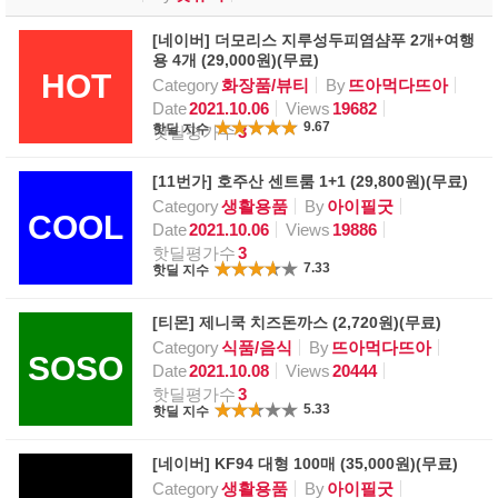
[네이버] 더모리스 지루성두피염샴푸 2개+여행
용 4개 (29,000원)(무료)
HOT
Category
화장품/뷰티
By
뜨아먹다뜨아
Date
2021.10.06
Views
19682
9.67
핫딜 지수
핫딜평가수
3
[11번가] 호주산 센트룸 1+1 (29,800원)(무료)
Category
생활용품
By
아이필굿
COOL
Date
2021.10.06
Views
19886
핫딜평가수
3
7.33
핫딜 지수
[티몬] 제니쿡 치즈돈까스 (2,720원)(무료)
Category
식품/음식
By
뜨아먹다뜨아
SOSO
Date
2021.10.08
Views
20444
핫딜평가수
3
5.33
핫딜 지수
[네이버] KF94 대형 100매 (35,000원)(무료)
Category
생활용품
By
아이필굿