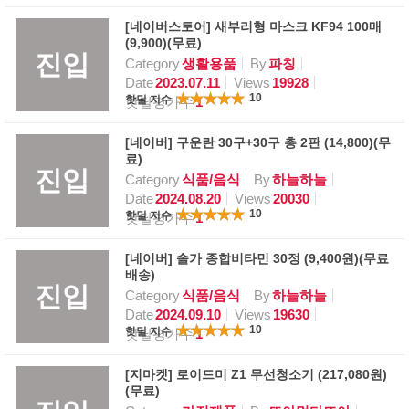
[네이버스토어] 새부리형 마스크 KF94 100매
(9,900)(무료)
진입
Category
생활용품
By
파칭
Date
2023.07.11
Views
19928
10
핫딜 지수
핫딜평가수
1
[네이버] 구운란 30구+30구 총 2판 (14,800)(무
료)
진입
Category
식품/음식
By
하늘하늘
Date
2024.08.20
Views
20030
10
핫딜 지수
핫딜평가수
1
[네이버] 솔가 종합비타민 30정 (9,400원)(무료
배송)
진입
Category
식품/음식
By
하늘하늘
Date
2024.09.10
Views
19630
10
핫딜 지수
핫딜평가수
1
[지마켓] 로이드미 Z1 무선청소기 (217,080원)
(무료)