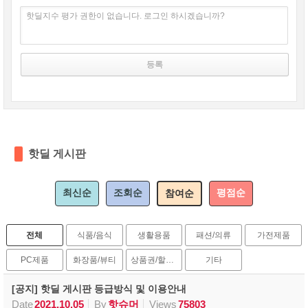
핫딜지수 평가 권한이 없습니다. 로그인 하시겠습니까?
핫딜 게시판
최신순
조회순
평점순
참여순
전체
식품/음식
생활용품
패션/의류
가전제품
PC제품
화장품/뷰티
상품권/할인권
기타
[공지] 핫딜 게시판 등급방식 및 이용안내
Date
2021.10.05
By
핫슈머
Views
75803