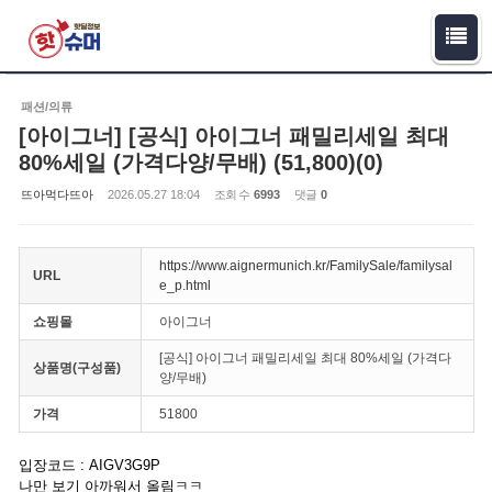
Sketchbook5, 스케치북5
Sketchbook5, 스케치북5
패션/의류
[아이그너] [공식] 아이그너 패밀리세일 최대
80%세일 (가격다양/무배) (51,800)(0)
뜨아먹다뜨아
2026.05.27 18:04
조회 수
6993
댓글
0
https://www.aignermunich.kr/FamilySale/familysal
URL
e_p.html
쇼핑몰
아이그너
[공식] 아이그너 패밀리세일 최대 80%세일 (가격다
상품명(구성품)
양/무배)
가격
51800
입장코드 : AIGV3G9P
나만 보기 아까워서 올림ㅋㅋ