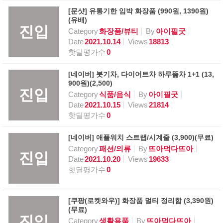
[문샷] 유통기한 임박 화장품 (990원, 1390원)
(유배)
진입
Category
화장품/뷰티
By
아이필굿
Date
2021.10.14
Views
18813
핫딜평가수
0
[네이버] 붓기차, 다이어트차 하루뚫차 1+1 (13,
900원)(2,500)
진입
Category
식품/음식
By
아이필굿
Date
2021.10.15
Views
21814
핫딜평가수
0
[네이버] 애플워치 스트랩/시계줄 (3,900)(무료)
Category
패션/의류
By
뜨아먹다뜨아
진입
Date
2021.10.20
Views
19633
핫딜평가수
0
[쿠팡(로켓와우)] 화장품 멀티 정리함 (3,390원)
(무료)
진입
Category
생활용품
By
뜨아먹다뜨아