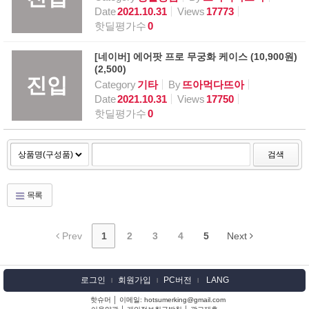
Date
2021.10.31
Views
17773
핫딜평가수
0
[네이버] 에어팟 프로 무궁화 케이스 (10,900원)
(2,500)
진입
Category
기타
By
뜨아먹다뜨아
Date
2021.10.31
Views
17750
핫딜평가수
0
검색
목록
Prev
1
2
3
4
5
Next
로그인
회원가입
PC버전
LANG
l
l
l
핫슈머 │ 이메일: hotsumerking@gmail.com