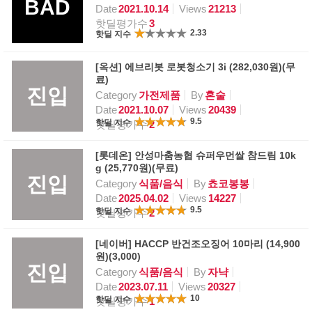
BAD
Date
2021.10.14
Views
21213
핫딜평가수
3
2.33
핫딜 지수
[옥션] 에브리봇 로봇청소기 3i (282,030원)(무
료)
진입
Category
가전제품
By
혼술
Date
2021.10.07
Views
20439
9.5
핫딜 지수
핫딜평가수
2
[롯데온] 안성마춤농협 슈퍼우먼쌀 참드림 10k
g (25,770원)(무료)
진입
Category
식품/음식
By
쵸코봉봉
Date
2025.04.02
Views
14227
9.5
핫딜 지수
핫딜평가수
2
[네이버] HACCP 반건조오징어 10마리 (14,900
원)(3,000)
진입
Category
식품/음식
By
자냑
Date
2023.07.11
Views
20327
10
핫딜 지수
핫딜평가수
1