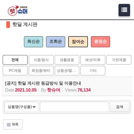
Sketchbook5, 스케치북5
Sketchbook5, 스케치북5
핫딜 게시판
최신순
조회순
평점순
참여순
전체
식품/음식
생활용품
패션/의류
가전제품
PC제품
화장품/뷰티
상품권/할인권
기타
[공지] 핫딜 게시판 등급방식 및 이용안내
Date
2021.10.05
By
핫슈머
Views
76,134
검색
목록