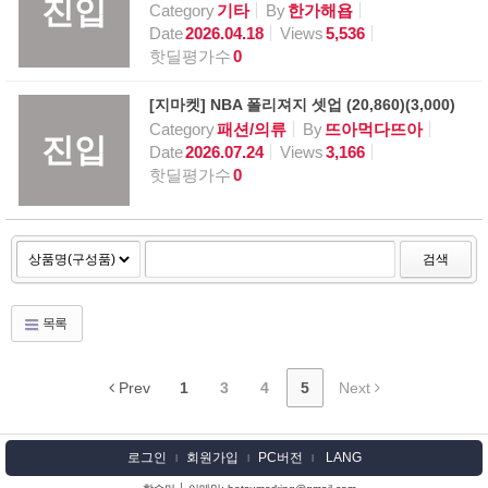
진입
Category
기타
By
한가해욥
Date
2026.04.18
Views
5,536
핫딜평가수
0
[지마켓] NBA 폴리져지 셋업 (20,860)(3,000)
Category
패션/의류
By
뜨아먹다뜨아
진입
Date
2026.07.24
Views
3,166
핫딜평가수
0
검색
목록
Prev
1
3
4
5
Next
로그인
회원가입
PC버전
LANG
l
l
l