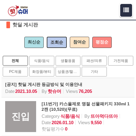
Sketchbook5, 스케치북5
Sketchbook5, 스케치북5
핫딜 게시판
최신순
참여순
평점순
조회순
전체
식품/음식
생활용품
패션/의류
가전제품
PC제품
화장품/뷰티
상품권/할인권
기타
[공지] 핫딜 게시판 등급방식 및 이용안내
Date
2021.10.05
By
핫슈머
Views
76,205
[11번가] 카스올제로 명절 선물패키지 330ml 1
2캔 (10,520)(무료)
진입
Category
식품/음식
By
뜨아먹다뜨아
Date
2026.01.10
Views
9,550
핫딜평가수
0