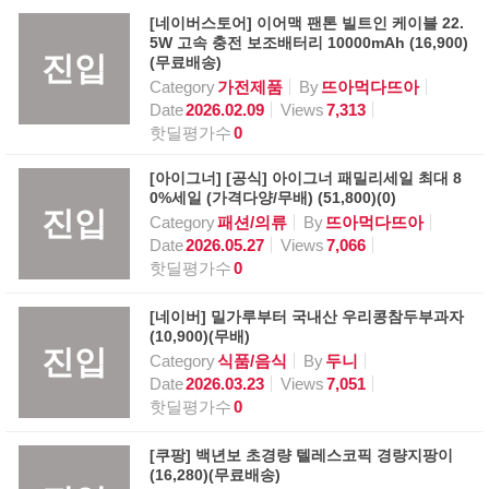
[네이버스토어] 이어맥 팬톤 빌트인 케이블 22.
5W 고속 충전 보조배터리 10000mAh (16,900)
진입
(무료배송)
Category
가전제품
By
뜨아먹다뜨아
Date
2026.02.09
Views
7,313
핫딜평가수
0
[아이그너] [공식] 아이그너 패밀리세일 최대 8
0%세일 (가격다양/무배) (51,800)(0)
진입
Category
패션/의류
By
뜨아먹다뜨아
Date
2026.05.27
Views
7,066
핫딜평가수
0
[네이버] 밀가루부터 국내산 우리콩참두부과자
(10,900)(무배)
진입
Category
식품/음식
By
두니
Date
2026.03.23
Views
7,051
핫딜평가수
0
[쿠팡] 백년보 초경량 텔레스코픽 경량지팡이
(16,280)(무료배송)