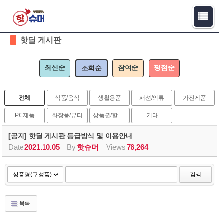
Sketchbook5, 스케치북5
Sketchbook5, 스케치북5
핫딜 게시판
최신순
참여순
평점순
조회순
전체
식품/음식
생활용품
패션/의류
가전제품
PC제품
화장품/뷰티
상품권/할인권
기타
[공지] 핫딜 게시판 등급방식 및 이용안내
Date
2021.10.05
By
핫슈머
Views
76,264
검색
목록